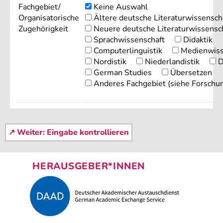
Fachgebiet/
Keine Auswahl
Organisatorische
Ältere deutsche Literaturwissensch
Zugehörigkeit
Neuere deutsche Literaturwissensc
Sprachwissenschaft
Didaktik
Computerlinguistik
Medienwiss
Nordistik
Niederlandistik
D
German Studies
Übersetzen
Anderes Fachgebiet (siehe Forschu
HERAUSGEBER*INNEN