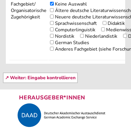
Fachgebiet/
Keine Auswahl
Organisatorische
Ältere deutsche Literaturwissensch
Zugehörigkeit
Neuere deutsche Literaturwissensc
Sprachwissenschaft
Didaktik
Computerlinguistik
Medienwiss
Nordistik
Niederlandistik
D
German Studies
Anderes Fachgebiet (siehe Forschu
HERAUSGEBER*INNEN