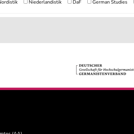
ordistik
Niederlandistik
DaF
German Studies
Amtes (AA)