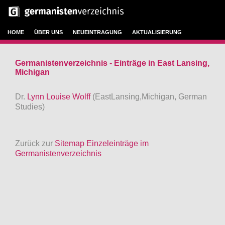
HOME
ÜBER UNS
NEUEINTRAGUNG
AKTUALISIERUNG
Germanistenverzeichnis - Einträge in East Lansing,
Michigan
Dr.
Lynn Louise Wolff
(EastLansing,Michigan, German
Studies)
Zurück zur
Sitemap Einzeleinträge im
Germanistenverzeichnis