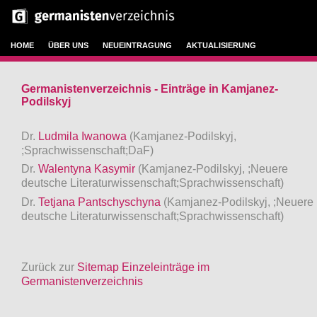
HOME
ÜBER UNS
NEUEINTRAGUNG
AKTUALISIERUNG
Germanistenverzeichnis - Einträge in Kamjanez-
Podilskyj
Dr.
Ludmila Iwanowa
(Kamjanez-Podilskyj,
;Sprachwissenschaft;DaF)
Dr.
Walentyna Kasymir
(Kamjanez-Podilskyj, ;Neuere
deutsche Literaturwissenschaft;Sprachwissenschaft)
Dr.
Tetjana Pantschyschyna
(Kamjanez-Podilskyj, ;Neuere
deutsche Literaturwissenschaft;Sprachwissenschaft)
Zurück zur
Sitemap Einzeleinträge im
Germanistenverzeichnis