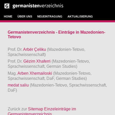
HOME
ÜBER UNS
NEUEINTRAGUNG
AKTUALISIERUNG
Germanistenverzeichnis - Einträge in Mazedonien-
Tetovo
Prof. Dr.
Arbër Çeliku
(Mazedonien-Tetovo,
Sprachwissenschaft)
Prof. Dr.
Gëzim Xhaferri
(Mazedonien-Tetovo,
Sprachwissenschaft, German Studies)
Mag.
Arben Xhemailoski
(Mazedonien-Tetovo,
Sprachwissenschaft, DaF, German Studies)
medat saliu
(Mazedonien-Tetovo, Sprachwissenschaft,
DaF)
Zurück zur
Sitemap Einzeleinträge im
Germanistenverzeichnis