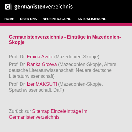
HOME
ÜBER UNS
NEUEINTRAGUNG
AKTUALISIERUNG
Germanistenverzeichnis - Einträge in Mazedonien-
Skopje
Prof. Dr.
Emina Avdic
(Mazedonien-Skopje)
Prof. Dr.
Ranka Grceva
(Mazedonien-Skopje, Ältere
deutsche Literaturwissenschaft, Neuere deutsche
Literaturwissenschaft)
Prof. Dr.
Izer MAKSUTI
(Mazedonien-Skopje,
Sprachwissenschaft, DaF)
Zurück zur
Sitemap Einzeleinträge im
Germanistenverzeichnis