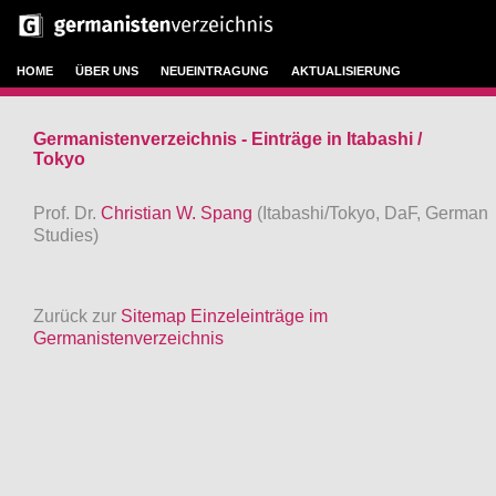
HOME
ÜBER UNS
NEUEINTRAGUNG
AKTUALISIERUNG
Germanistenverzeichnis - Einträge in Itabashi /
Tokyo
Prof. Dr.
Christian W. Spang
(Itabashi/Tokyo, DaF, German
Studies)
Zurück zur
Sitemap Einzeleinträge im
Germanistenverzeichnis