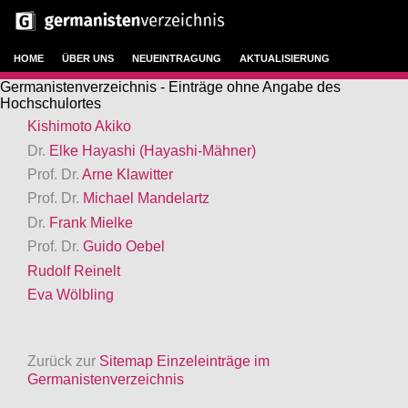
HOME
ÜBER UNS
NEUEINTRAGUNG
AKTUALISIERUNG
Germanistenverzeichnis - Einträge ohne Angabe des
Hochschulortes
Kishimoto Akiko
Dr.
Elke Hayashi (Hayashi-Mähner)
Prof. Dr.
Arne Klawitter
Prof. Dr.
Michael Mandelartz
Dr.
Frank Mielke
Prof. Dr.
Guido Oebel
Rudolf Reinelt
Eva Wölbling
Zurück zur
Sitemap Einzeleinträge im
Germanistenverzeichnis