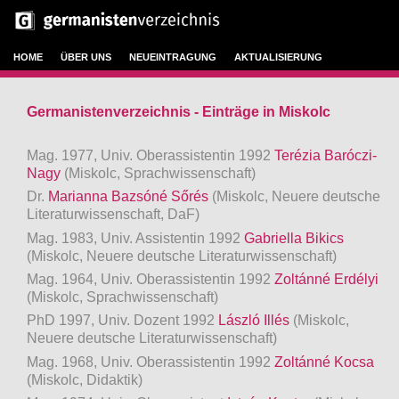
HOME
ÜBER UNS
NEUEINTRAGUNG
AKTUALISIERUNG
Germanistenverzeichnis - Einträge in Miskolc
Mag. 1977, Univ. Oberassistentin 1992
Terézia Baróczi-
Nagy
(Miskolc, Sprachwissenschaft)
Dr.
Marianna Bazsóné Sőrés
(Miskolc, Neuere deutsche
Literaturwissenschaft, DaF)
Mag. 1983, Univ. Assistentin 1992
Gabriella Bikics
(Miskolc, Neuere deutsche Literaturwissenschaft)
Mag. 1964, Univ. Oberassistentin 1992
Zoltánné Erdélyi
(Miskolc, Sprachwissenschaft)
PhD 1997, Univ. Dozent 1992
László Illés
(Miskolc,
Neuere deutsche Literaturwissenschaft)
Mag. 1968, Univ. Oberassistentin 1992
Zoltánné Kocsa
(Miskolc, Didaktik)