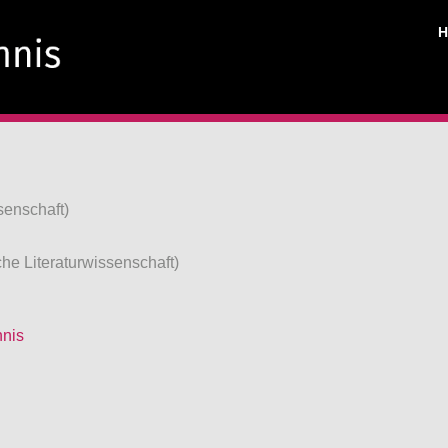
senschaft)
e Literaturwissenschaft)
hnis