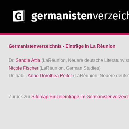
Germanistenverzeichnis - Einträge in La Réunion
Dr.
Sandie Attia
(LaRéunion, Neuere deutsche Literaturwis
Nicole Fischer
(LaRéunion, German Studies)
Dr. habil.
Anne Dorothea Peiter
(LaRéunion, Neuere deutsch
Zurück zur
Sitemap Einzeleinträge im Germanistenverzeic