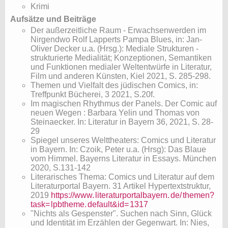
Krimi
Aufsätze und Beiträge
Der außerzeitliche Raum - Erwachsenwerden im
Nirgendwo Rolf Lapperts Pampa Blues, in: Jan-
Oliver Decker u.a. (Hrsg.): Mediale Strukturen -
strukturierte Medialität; Konzeptionen, Semantiken
und Funktionen medialer Weltentwürfe in Literatur,
Film und anderen Künsten, Kiel 2021, S. 285-298.
Themen und Vielfalt des jüdischen Comics, in:
Treffpunkt Bücherei, 3 2021, S.20f.
​Im magischen Rhythmus der Panels. Der Comic auf
neuen Wegen : Barbara Yelin und Thomas von
Steinaecker. In: Literatur in Bayern 36, 2021, S. 28-
29
Spiegel unseres Welttheaters: Comics und Literatur
in Bayern. In: Czoik, Peter u.a. (Hrsg): Das Blaue
vom Himmel. Bayerns Literatur in Essays. München
2020, S.131-142
Literarisches Thema: Comics und Literatur auf dem
Literaturportal Bayern. 31 Artikel Hypertextstruktur,
2019
https://www.
literaturportalbayern.
de/
themen?
task=
lpbtheme.
default&id=
1317
​"Nichts als Gespenster". Suchen nach Sinn, Glück
und Identität im Erzählen der Gegenwart. In: Nies,