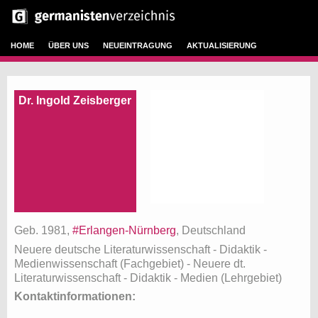
HOME
ÜBER UNS
NEUEINTRAGUNG
AKTUALISIERUNG
Dr. Ingold Zeisberger
Geb. 1981,
#Erlangen-Nürnberg
, Deutschland
Neuere deutsche Literaturwissenschaft - Didaktik -
Medienwissenschaft (Fachgebiet)
- Neuere dt.
Literaturwissenschaft - Didaktik - Medien (Lehrgebiet)
Kontaktinformationen: