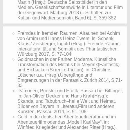
Martin (Hrsg.): Deutsche Selbstbilder in den
Medien. Gesellschaftsentwürfe in Literatur und Film
der Gegenwart. Marburg 2018 (= Schriften zur
Kultur- und Mediensemiotik Band 6), S. 359-382
​Fremdes in fremden Räumen. Alraunen bei Achim
von Arnim und Hanns Heinz Ewers. In: Schenk,
Klaus / Zeisberger, Ingold (Hrsg.): Fremde Räume.
Interkulturalität und Semiotik des Phantastischen.
Würzburg 2017, S. 77-104
Goldmachen in der Frühen Moderne. Künstliche
Transformation des Metalls bei Meyrink(Fantastik)
und Eichacker (Science-Fiction), in: Christine
Lötscher u.a. (Hrsg.).Übergänge und
Entgrenzungen in der Fantastik. Zürich 2014, S.71-
83
Dämonen, Priester und Erotik. Passau bei Billinger,
in: Jan-Oliver Decker und Hans Krah(Hrsg.):
Skandal und Tabubruch–heile Welt und Heimat.
Bilder von Bayern in Literatur,Film und anderen
Künsten, Passau 2014, S. 91-108
Gold in der deutschen Abenteuerliteratur-und im
Abenteuerfilm oder das „Modell KarlMay“, in:
Winfried Kriegleder und Alexander Ritter (Hrsg.).