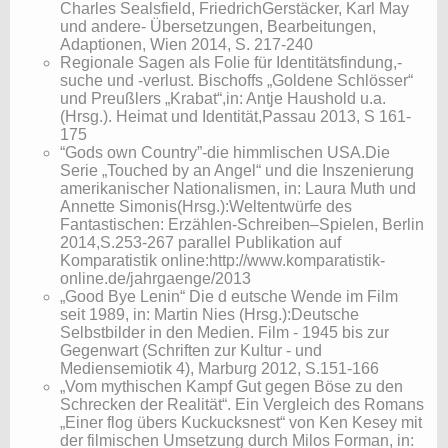
Charles Sealsfield, FriedrichGerstäcker, Karl May
und andere- Übersetzungen, Bearbeitungen,
Adaptionen, Wien 2014, S. 217-240
Regionale Sagen als Folie für Identitätsfindung,-
suche und -verlust. Bischoffs „Goldene Schlösser“
und Preußlers „Krabat“,in: Antje Haushold u.a.
(Hrsg.). Heimat und Identität,Passau 2013, S 161-
175
“Gods own Country”-die himmlischen USA.Die
Serie „Touched by an Angel“ und die Inszenierung
amerikanischer Nationalismen, in: Laura Muth und
Annette Simonis(Hrsg.):Weltentwürfe des
Fantastischen: Erzählen-Schreiben–Spielen, Berlin
2014,S.253-267 parallel Publikation auf
Komparatistik online:http://www.komparatistik-
online.de/jahrgaenge/2013
„Good Bye Lenin“ Die d eutsche Wende im Film
seit 1989, in: Martin Nies (Hrsg.):Deutsche
Selbstbilder in den Medien. Film - 1945 bis zur
Gegenwart (Schriften zur Kultur - und
Mediensemiotik 4), Marburg 2012, S.151-166
„Vom mythischen Kampf Gut gegen Böse zu den
Schrecken der Realität“. Ein Vergleich des Romans
„Einer flog übers Kuckucksnest“ von Ken Kesey mit
der filmischen Umsetzung durch Milos Forman, in: