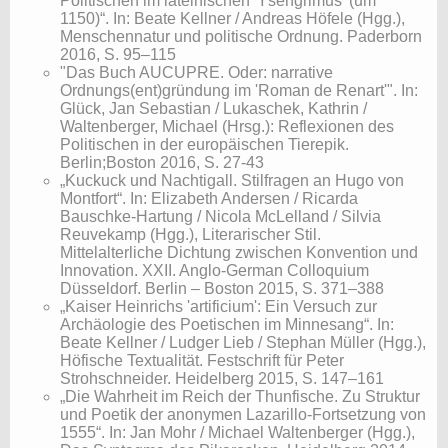
Politischen im lateinischen 'Ysengrimus' (um
1150)“. In: Beate Kellner / Andreas Höfele (Hgg.),
Menschennatur und politische Ordnung. Paderborn
2016, S. 95–115
​"Das Buch AUCUPRE. Oder: narrative
Ordnungs(ent)gründung im 'Roman de Renart'". In:
Glück, Jan Sebastian / Lukaschek, Kathrin /
Waltenberger, Michael (Hrsg.): Reflexionen des
Politischen in der europäischen Tierepik.
Berlin;Boston 2016, S. 27-43
„Kuckuck und Nachtigall. Stilfragen an Hugo von
Montfort“. In: Elizabeth Andersen / Ricarda
Bauschke-Hartung / Nicola McLelland / Silvia
Reuvekamp (Hgg.), Literarischer Stil.
Mittelalterliche Dichtung zwischen Konvention und
Innovation. XXII. Anglo-German Colloquium
Düsseldorf. Berlin – Boston 2015, S. 371–388
„Kaiser Heinrichs 'artificium': Ein Versuch zur
Archäologie des Poetischen im Minnesang“. In:
Beate Kellner / Ludger Lieb / Stephan Müller (Hgg.),
Höfische Textualität. Festschrift für Peter
Strohschneider. Heidelberg 2015, S. 147–161
„Die Wahrheit im Reich der Thunfische. Zu Struktur
und Poetik der anonymen Lazarillo-Fortsetzung von
1555“. In: Jan Mohr / Michael Waltenberger (Hgg.),