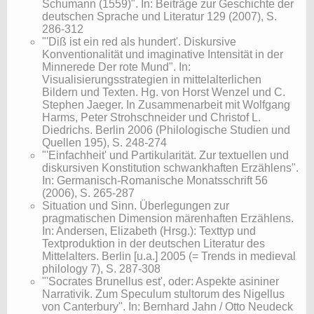
Schumann (1559)". In: Beiträge zur Geschichte der
deutschen Sprache und Literatur 129 (2007), S.
286-312
"'Diß ist ein red als hundert'. Diskursive
Konventionalität und imaginative Intensität in der
Minnerede Der rote Mund". In:
Visualisierungsstrategien in mittelalterlichen
Bildern und Texten. Hg. von Horst Wenzel und C.
Stephen Jaeger. In Zusammenarbeit mit Wolfgang
Harms, Peter Strohschneider und Christof L.
Diedrichs. Berlin 2006 (Philologische Studien und
Quellen 195), S. 248-274
"'Einfachheit' und Partikularität. Zur textuellen und
diskursiven Konstitution schwankhaften Erzählens".
In: Germanisch-Romanische Monatsschrift 56
(2006), S. 265-287
​Situation und Sinn. Überlegungen zur
pragmatischen Dimension märenhaften Erzählens.
In: Andersen, Elizabeth (Hrsg.): Texttyp und
Textproduktion in der deutschen Literatur des
Mittelalters. Berlin [u.a.] 2005 (= Trends in medieval
philology 7), S. 287-308
"'Socrates Brunellus est', oder: Aspekte asininer
Narrativik. Zum Speculum stultorum des Nigellus
von Canterbury". In: Bernhard Jahn / Otto Neudeck