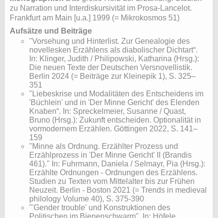
zu Narration und Interdiskursivität im Prosa-Lancelot.
Frankfurt am Main [u.a.] 1999 (= Mikrokosmos 51)
Aufsätze und Beiträge
"Vorsehung und Hinterlist. Zur Genealogie des
novellesken Erzählens als diabolischer Dichtart“.
In: Klinger, Judith / Philipowski, Katharina (Hrsg.):
Die neuen Texte der Deutschen Versnovellistik.
Berlin 2024 (= Beiträge zur Kleinepik 1), S. 325–
351
"Liebeskrise und Modalitäten des Entscheidens im
'Büchlein' und in 'Der Minne Gericht' des Elenden
Knaben“. In: Spreckelmeier, Susanne / Quast,
Bruno (Hrsg.): Zukunft entscheiden. Optionalität in
vormodernem Erzählen. Göttingen 2022, S. 141–
159
"Minne als Ordnung. Erzählter Prozess und
Erzählprozess in 'Der Minne Gericht' II (Brandis
461)." In: Fuhrmann, Daniela / Selmayr, Pia (Hrsg.):
Erzählte Ordnungen - Ordnungen des Erzählens.
Studien zu Texten vom Mittelalter bis zur Frühen
Neuzeit. Berlin - Boston 2021 (= Trends in medieval
philology Volume 40), S. 375-390
"'Gender trouble' und Konstruktionen des
Politischen im Bienenschwarm". In: Höfele,