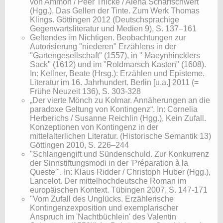
von Ammon / Peer Trilcke / Alena Scharfschwert
(Hgg.), Das Gellen der Tinte. Zum Werk Thomas
Klings. Göttingen 2012 (Deutschsprachige
Gegenwartsliteratur und Medien 9), S. 137–161
​Geltendes im Nichtigen. Beobachtungen zur
Autorisierung "niederen" Erzählens in der
"Gartengesellschaft" (1557), in " Maeynhincklers
Sack" (1612) und im "Roldmarsch Kasten" (1608).
In: Kellner, Beate (Hrsg.): Erzählen und Episteme.
Literatur im 16. Jahrhundert. Berlin [u.a.] 2011 (=
Frühe Neuzeit 136), S. 303-328
„Der vierte Mönch zu Kolmar. Annäherungen an die
paradoxe Geltung von Kontingenz“. In: Cornelia
Herberichs / Susanne Reichlin (Hgg.), Kein Zufall.
Konzeptionen von Kontingenz in der
mittelalterlichen Literatur. (Historische Semantik 13)
Göttingen 2010, S. 226–244
"Schlangengift und Sündenschuld. Zur Konkurrenz
der Sinnstiftungsmodi in der 'Préparation à la
Queste'". In: Klaus Ridder / Christoph Huber (Hgg.),
Lancelot. Der mittelhochdeutsche Roman im
europäischen Kontext. Tübingen 2007, S. 147-171
"Vom Zufall des Unglücks. Erzählerische
Kontingenzexposition und exemplarischer
Anspruch im 'Nachtbüchlein' des Valentin