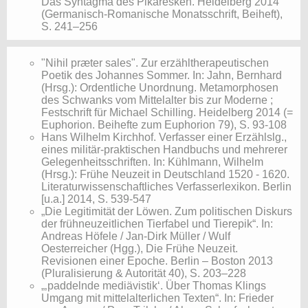
Das Syntagma des Pikaresken. Heidelberg 2014
(Germanisch-Romanische Monatsschrift, Beiheft),
S. 241–256
​"Nihil præter sales". Zur erzähltherapeutischen
Poetik des Johannes Sommer. In: Jahn, Bernhard
(Hrsg.): Ordentliche Unordnung. Metamorphosen
des Schwanks vom Mittelalter bis zur Moderne ;
Festschrift für Michael Schilling. Heidelberg 2014 (=
Euphorion. Beihefte zum Euphorion 79), S. 93-108
​Hans Wilhelm Kirchhof. Verfasser einer Erzählslg.,
eines militär-praktischen Handbuchs und mehrerer
Gelegenheitsschriften. In: Kühlmann, Wilhelm
(Hrsg.): Frühe Neuzeit in Deutschland 1520 - 1620.
Literaturwissenschaftliches Verfasserlexikon. Berlin
[u.a.] 2014, S. 539-547
„Die Legitimität der Löwen. Zum politischen Diskurs
der frühneuzeitlichen Tierfabel und Tierepik“. In:
Andreas Höfele / Jan-Dirk Müller / Wulf
Oesterreicher (Hgg.), Die Frühe Neuzeit.
Revisionen einer Epoche. Berlin – Boston 2013
(Pluralisierung & Autorität 40), S. 203–228
„‚paddelnde mediävistik‘. Über Thomas Klings
Umgang mit mittelalterlichen Texten“. In: Frieder