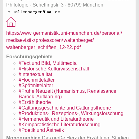
Philologie - Schellingstr. 3 - 80799 München
https://www.
germanistik.
uni-muenchen.
de/
personal/
mediaevistik/
professoren/
waltenberger/
waltenberger_schriften_12-22.
pdf
Forschungsgebiete
#Text und Bild, Multimedia
#Historische Kulturwissenschaft
#Intertextualität
#Hochmittelalter
#Spätmittelalter
#Frühe Neuzeit (Humanismus, Renaissance,
Barock, Aufklärung)
#Erzähltheorie
#Gattungsgeschichte und Gattungstheorie
#Produktions-, Rezeptions-, Wirkungsforschung
#Hermeneutik und Literaturtheorie
#Komparatistische Literaturforschung
#Poetik und Ästhetik
Monographien
​Das große Herz der Erzählung. Studien