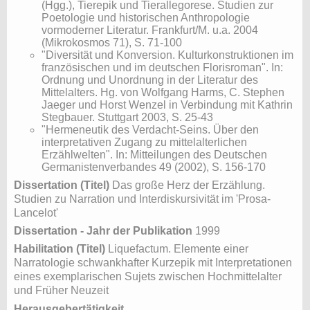
(Hgg.), Tierepik und Tierallegorese. Studien zur
Poetologie und historischen Anthropologie
vormoderner Literatur. Frankfurt/M. u.a. 2004
(Mikrokosmos 71), S. 71-100
"Diversität und Konversion. Kulturkonstruktionen im
französischen und im deutschen Florisroman". In:
Ordnung und Unordnung in der Literatur des
Mittelalters. Hg. von Wolfgang Harms, C. Stephen
Jaeger und Horst Wenzel in Verbindung mit Kathrin
Stegbauer. Stuttgart 2003, S. 25-43
"Hermeneutik des Verdacht-Seins. Über den
interpretativen Zugang zu mittelalterlichen
Erzählwelten". In: Mitteilungen des Deutschen
Germanistenverbandes 49 (2002), S. 156-170
Dissertation (Titel)
Das große Herz der Erzählung.
Studien zu Narration und Interdiskursivität im 'Prosa-
Lancelot'
Dissertation - Jahr der Publikation
1999
Habilitation (Titel)
Liquefactum. Elemente einer
Narratologie schwankhafter Kurzepik mit Interpretationen
eines exemplarischen Sujets zwischen Hochmittelalter
und Früher Neuzeit
Herausgebertätigkeit