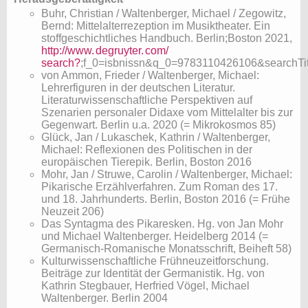
​Buhr, Christian / Waltenberger, Michael / Zegowitz,
Bernd: Mittelalterrezeption im Musiktheater. Ein
stoffgeschichtliches Handbuch. Berlin;Boston 2021,
http://www.
degruyter.
com/
search?
;f_0=isbnissn&q_0=9783110426106&searchTit
von Ammon, Frieder / Waltenberger, Michael:
Lehrerfiguren in der deutschen Literatur.
Literaturwissenschaftliche Perspektiven auf
Szenarien personaler Didaxe vom Mittelalter bis zur
Gegenwart. Berlin u.a. 2020 (= Mikrokosmos 85)
Glück, Jan / Lukaschek, Kathrin / Waltenberger,
Michael: ​Reflexionen des Politischen in der
europäischen Tierepik. Berlin, Boston 2016
Mohr, Jan / Struwe, Carolin / Waltenberger, Michael:
Pikarische Erzählverfahren. Zum Roman des 17.
und 18. Jahrhunderts. Berlin, Boston 2016 (= Frühe
Neuzeit 206)
Das Syntagma des Pikaresken. Hg. von Jan Mohr
und Michael Waltenberger. Heidelberg 2014 (=
Germanisch-Romanische Monatsschrift, Beiheft 58)
Kulturwissenschaftliche Frühneuzeitforschung.
Beiträge zur Identität der Germanistik. Hg. von
Kathrin Stegbauer, Herfried Vögel, Michael
Waltenberger. Berlin 2004