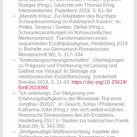
Rüdiger (Hrsg.), Gedichte von Thomas Kling.
Interpretationen. Paderborn 2019, S. 61–84
„Marolds Kreuz. Zur Adaptation des Buchtyps
Schwanksammlung im Roldmarsch Kasten“. In:
Plotke, Seraina / Seeber, Stefan (Hrsg.),
Schwanksammlungen im frühneuzeitlichen
Medienumbruch. Transformationen eines
sequentiellen Erzählparadigmas. Heidelberg 2019
(= Beihefte zur Germanisch-Romanischen
Monatsschrift 96), S. 317–334
​"Bedeutungsschwangerschaften". Überlegungen
zu Prägnanz und Pointierung mit Lessing und
Galfred von Vinsauf. In: Beiträge zur
mediävistischen Erzählforschung. Sonderheft
Brevitas 2019, S. 21-43,
https:/
/
doi.
org/
10.
25619/
BmE2019360
"​Ich unterwegs. Zur Steigerung von
Erfahrungshaftigkeit in der Minnerede 'Rat einer
Jungfrau' (B202)". In: Glauch, Sonja / Philipowski,
Katharina-Silke (Hrsg.): Von sich selbst erzählen.
Historische Dimensionen des Ich-Erzählens.
Heidelberg 2017 (= Studien zur historischen Poetik
Band 26), S. 343-360
„Wortgewaltige Wolfsvernichtung. Aspekte des