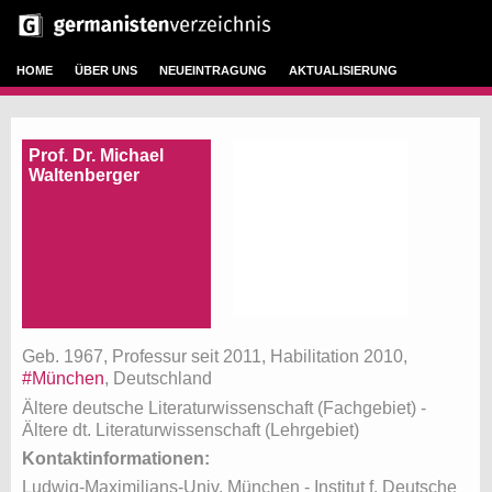
HOME
ÜBER UNS
NEUEINTRAGUNG
AKTUALISIERUNG
Prof. Dr. Michael
Waltenberger
Geb. 1967, Professur seit 2011, Habilitation 2010,
#München
, Deutschland
Ältere deutsche Literaturwissenschaft (Fachgebiet)
-
Ältere dt. Literaturwissenschaft (Lehrgebiet)
Kontaktinformationen:
Ludwig-Maximilians-Univ. München - Institut f. Deutsche