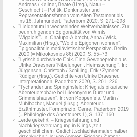
Andreas / Kellner, Beate (Hrsg.), Natur –
Geschlecht – Politik. Denkmuster und
Repräsentationsformen vom Alten Testament bis
ins 18. Jahrhundert. Paderborn 2020, S. 271–298
"Heldentum in wechselnden Weltverhältnissen. Zur
beunruhigenden Epigonalität von Wirnts
'Wigalois'". In: Chalupa-Albrecht, Anna / Wick,
Maximilian (Hrsg.), "Wo die Epigonen wohnen".
Epigonalität in mediävistischer Perspektive. Berlin
2020 (= Mikrokosmos 86) 2020, S. 55–73
"Lyrisch durchwirkte Epik. Eine Gewebeprobe aus
Ulrike Draesners 'Nibelungen . Heimsuchung'". In:
Jürgensen, Christoph / Schilling, Erik / Zymner,
Rüdiger (Hrsg.), Gedichte von Ulrike Draesner.
Interpretationen. Paderborn 2020, S. 201–226
"Tychander und Springinsfeld: Krieg als pikarische
Abenteuersphäre bei Hieronymus Dürer und
Grimmelshausen". In: von Koppenfels, Martin /
Mühlbacher, Manuel (Hrsg.), Abenteuer.
Erzählmuster, Formprinzip, Genre. Paderborn 2019
(= Philologie des Abenteuers 1), S. 137–160
„‚erde gekehrt‘ – Kriegserfahrung und
Nachkriegsverdrängung in Klings ‚zeit-
geschichtlichem‘ Gedicht ‚schlachtenmaler: halber
kirschkuchn‘“. In: von Ammon, Frieder / Zymner,