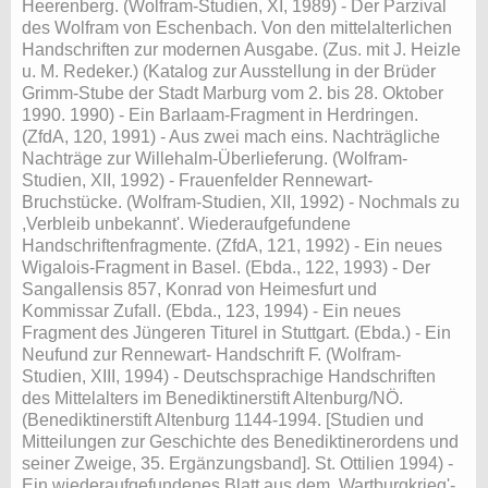
Heerenberg. (Wolfram-Studien, XI, 1989) - Der Parzival
des Wolfram von Eschenbach. Von den mittelalterlichen
Handschriften zur modernen Ausgabe. (Zus. mit J. Heizle
u. M. Redeker.) (Katalog zur Ausstellung in der Brüder
Grimm-Stube der Stadt Marburg vom 2. bis 28. Oktober
1990. 1990) - Ein Barlaam-Fragment in Herdringen.
(ZfdA, 120, 1991) - Aus zwei mach eins. Nachträgliche
Nachträge zur Willehalm-Überlieferung. (Wolfram-
Studien, XII, 1992) - Frauenfelder Rennewart-
Bruchstücke. (Wolfram-Studien, XII, 1992) - Nochmals zu
,Verbleib unbekannt'. Wiederaufgefundene
Handschriftenfragmente. (ZfdA, 121, 1992) - Ein neues
Wigalois-Fragment in Basel. (Ebda., 122, 1993) - Der
Sangallensis 857, Konrad von Heimesfurt und
Kommissar Zufall. (Ebda., 123, 1994) - Ein neues
Fragment des Jüngeren Titurel in Stuttgart. (Ebda.) - Ein
Neufund zur Rennewart- Handschrift F. (Wolfram-
Studien, XIII, 1994) - Deutschsprachige Handschriften
des Mittelalters im Benediktinerstift Altenburg/NÖ.
(Benediktinerstift Altenburg 1144-1994. [Studien und
Mitteilungen zur Geschichte des Benediktinerordens und
seiner Zweige, 35. Ergänzungsband]. St. Ottilien 1994) -
Ein wiederaufgefundenes Blatt aus dem ,Wartburgkrieg'-