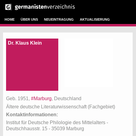
HOME
ÜBER UNS
NEUEINTRAGUNG
AKTUALISIERUNG
Dr. Klaus Klein
Geb. 1951,
#Marburg
, Deutschland
Ältere deutsche Literaturwissenschaft (Fachgebiet)
Kontaktinformationen:
Institut für Deutsche Philologie des Mittelalters -
Deutschhausstr. 15 - 35039 Marburg