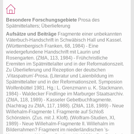
Besondere Forschungsgebiete
Prosa des
Spätmittelalters; Überlieferung
Aufsätze und Beiträge
Fragmente einer unbekannten
Väterbuch-Handschrift in Schwäbisch Hall und Kassel.
(Württembergisch Franken, 68, 1984) - Eine
wiedergefundene Handschrift mit Laurin und
Rosengarten. (ZfdA, 113, 1984) - Frühchristliche
Eremiten im Spätmittelalter und in der Reformationszeit.
Zu Überlieferung und Rezeption der deutschen
,Vitaspatrum'-Prosa. (Literatur und Laienbildung im
Spätmittelalter und in der Reformationszeit. Symposion
Wolfenbüttel 1981. Hg.: L. Grenzmann u. K. Stackmann.
1984) - Waldecker Findlinge im Marburger Staatsarchiv.
(ZfdA, 118, 1989) - Kasseler Gebetbuchfragmente.
(Nachtrag zu ZfdA, 117, 1988). (ZfdA, 118, 1989) - Neue
Willehalm-Fragmente I. Fragmente auf Schloß
Schönstein. (Zus. mit J. Kloft). (Wolfram-Studien, XI,
1989) - Neue Willehalm-Fragmente II. Willehalm im
Bilderrahmen? Fragment im niederländischen 's-