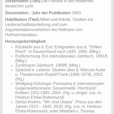
Dissertation (Titel)
Die Parodie in der modernen
deutschen Lyrik
Dissertation - Jahr der Publikation
1963
Habilitation (Titel)
Affekt und Artistik. Studien zur
Leidenschaftsdarstellung und zum
Argumentationsverfahren bei Hofmann von
Hofmannswaldau.
Herausgebertätigkeit
Rückkehr aus d. Exil. Emigranten aus d. "Dritten
Reich" in Deutschland nach 1945. 1990. (Mhg.)
Exilforschung. Ein internationales Jahrbuch. 1991ff.
(Mhg.)
Zuckmayer-Jahrbuch. 1998ff. (Mhg.)
Spielzeit e. Lebens. Studien über d. Mainzer Autor
u. Theatermann Rudolf Frank (1886-1979). 2002.
(Hg.)
Wolfgang Grözinger. Panorama d. internationalen
Gegenwartsromans. Gesammelte ´Hochland`-
Kritiken 1952-1965. 2004. (Hg. u. eingel. zus. m.
Heidrun Ehrke-Rotermund)
Stefan Andres. "Wir sind Utopia". Prosa aus den
Jahren 1933 – 1945. 2010. (Hg. zus. m. Heidrun
Ehrke-Rotermund, unter Mitarbeit v. Thomas