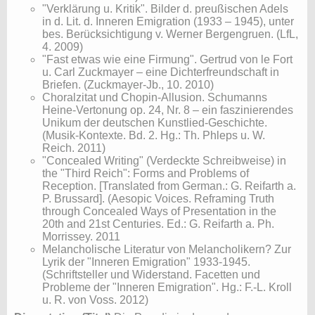
"Verklärung u. Kritik". Bilder d. preußischen Adels
in d. Lit. d. Inneren Emigration (1933 – 1945), unter
bes. Berücksichtigung v. Werner Bergengruen. (LfL,
4. 2009)
"Fast etwas wie eine Firmung". Gertrud von le Fort
u. Carl Zuckmayer – eine Dichterfreundschaft in
Briefen. (Zuckmayer-Jb., 10. 2010)
Choralzitat und Chopin-Allusion. Schumanns
Heine-Vertonung op. 24, Nr. 8 – ein faszinierendes
Unikum der deutschen Kunstlied-Geschichte.
(Musik-Kontexte. Bd. 2. Hg.: Th. Phleps u. W.
Reich. 2011)
"Concealed Writing" (Verdeckte Schreibweise) in
the "Third Reich": Forms and Problems of
Reception. [Translated from German.: G. Reifarth a.
P. Brussard]. (Aesopic Voices. Reframing Truth
through Concealed Ways of Presentation in the
20th and 21st Centuries. Ed.: G. Reifarth a. Ph.
Morrissey. 2011
Melancholische Literatur von Melancholikern? Zur
Lyrik der "Inneren Emigration" 1933-1945.
(Schriftsteller und Widerstand. Facetten und
Probleme der "Inneren Emigration". Hg.: F.-L. Kroll
u. R. von Voss. 2012)