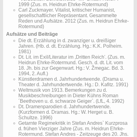
1999 (Zus. m. Heidrun Ehrke-Rotermund)
Carl Zuckmayer. Vitalist, kritischer Humanist,
gesellschaftlicher Repräsentant. Gesammelte
Reden und Aufsätze. 2012 (Zus. m. Heidrun Ehrke-
Rotermund)
Aufsätze und Beiträge
Die dt. Erzählung in d. zwanziger u. dreißiger
Jahren. (Hb. d. dt. Erzählung. Hg.: K.K. Polheim.
1981)
Dt. Lit. im Exil/Literatur im ,Dritten Reich'. (Zus. m.
Heidrun Ehrke-Rotermund. Gesch. d. dt. Lit. vom
18. Jh. bis zur Gegenwart. Hg.: V. Žmegac. Bd. 3.
1994, 2. Aufl.)
Künstlerdramen d. Jahrhundertwende. (Drama u.
Theater d. Jahrhundertwende. Hg.: D. Kafitz. 1991)
Weltmusik von 1913. Bemerkungen zu d.
Musikbeschreibungen in Dieter Kühns Roman
´Beethoven u. d. schwarze Geiger`. (LfL, 4. 1992)
Dt. Dramenparodien d. Jahrhundertwende.
(Kurzformen d. Dramas. Hg.: W. Herget u. B.
Schultze. 1996)
Getarnte Regimekritik in Stefan Andres` Kurzprosa
d. frühen Vierziger Jahre (Zus. m. Heidrun Ehrke-
Rotermund. Stefan Andres - Zeitzeuge des 20. Jhs.