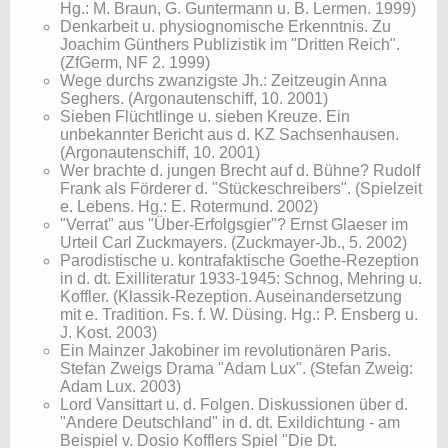
Hg.: M. Braun, G. Guntermann u. B. Lermen. 1999)
Denkarbeit u. physiognomische Erkenntnis. Zu
Joachim Günthers Publizistik im "Dritten Reich".
(ZfGerm, NF 2. 1999)
Wege durchs zwanzigste Jh.: Zeitzeugin Anna
Seghers. (Argonautenschiff, 10. 2001)
Sieben Flüchtlinge u. sieben Kreuze. Ein
unbekannter Bericht aus d. KZ Sachsenhausen.
(Argonautenschiff, 10. 2001)
Wer brachte d. jungen Brecht auf d. Bühne? Rudolf
Frank als Förderer d. "Stückeschreibers". (Spielzeit
e. Lebens. Hg.: E. Rotermund. 2002)
"Verrat" aus "Über-Erfolgsgier"? Ernst Glaeser im
Urteil Carl Zuckmayers. (Zuckmayer-Jb., 5. 2002)
Parodistische u. kontrafaktische Goethe-Rezeption
in d. dt. Exilliteratur 1933-1945: Schnog, Mehring u.
Koffler. (Klassik-Rezeption. Auseinandersetzung
mit e. Tradition. Fs. f. W. Düsing. Hg.: P. Ensberg u.
J. Kost. 2003)
Ein Mainzer Jakobiner im revolutionären Paris.
Stefan Zweigs Drama "Adam Lux". (Stefan Zweig:
Adam Lux. 2003)
Lord Vansittart u. d. Folgen. Diskussionen über d.
"Andere Deutschland" in d. dt. Exildichtung - am
Beispiel v. Dosio Kofflers Spiel "Die Dt.