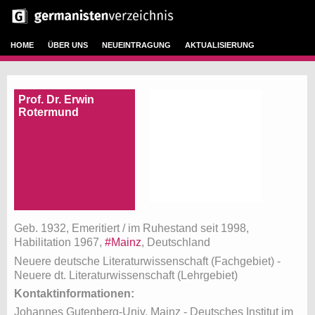
HOME
ÜBER UNS
NEUEINTRAGUNG
AKTUALISIERUNG
Prof. Dr. Erwin
Rotermund
Geb. 1932, Emeritiert / im Ruhestand seit 1998,
Habilitation 1967,
#Mainz
, Deutschland
Neuere deutsche Literaturwissenschaft (Fachgebiet)
-
Neuere dt. Literaturwissenschaft (Lehrgebiet)
Kontaktinformationen:
Johannes Gutenberg-Univ. Mainz - Deutsches Institut im