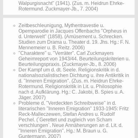
Walpurgisnacht" (1941). (Zus. m. Heidrun Ehrke-
Rotermund. Zuckmayer-Jb., 7. 2004)
Zeitbeschleunigung, Mythentravestie u.
Opernparodie in Jacques Offenbachs "Orpheus in
d. Unterwelt" (1858). (Amüsement u. Schrecken.
Studien zum Drama u. Theater d. 19. Jhs. Hg.: F. N.
Mennemeier u. B. Reitz. 2006)
"Charaktere" u. "Verräter". Carl Zuckmayers
Geheimreport von 1943/44. Beurteilungskriterien u.
Beurteilungspraxis. (Zuckmayer-Jb., 8. 2006)
Der Kampf um d. dt. Seele. Religionskritik in d.
nationalsozialistischen Dichtung u. ihre Antikritik in
d. "Inneren Emigration". (Zus. m. Heidrun Ehrke-
Rotermund. Religionskritik in Lit. u. Philosophie
nach d. Aufklärung. Hg.: C. Jakobi, B. Spies u. A.
Jäger. 2007)
Probleme d. "Verdeckten Schreibweise" in d.
literarischen "Inneren Emigration" 1933-1945: Fritz
Reck-Malleczewen, Stefan Andres u. Rudolf
Pechel. (´Gerettet und zugleich von Scham
verschlungen`. Neue Annäherungen an d. Lit. d.
"Inneren Emigration". Hg.: M. Braun u. G.
Guntermann. 2007)