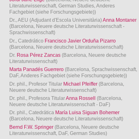
Literaturwissenschaft, German Studies, Anderes
Fachgebiet (siehe Forschungsgebiete))
Dr., AEU (Adjudant d'Escola Universitària)
Anna Montaner
(Barcelona, Neuere deutsche Literaturwissenschaft -
Sprachwissenschaft)
Dr., Catedrático
Francisco Javier Orduña Pizarro
(Barcelona, Neuere deutsche Literaturwissenschaft)
Dr.
Rosa Pérez Zancas
(Barcelona, Neuere deutsche
Literaturwissenschaft)
Marta Panadés Guerrero
(Barcelona, Sprachwissenschaft,
DaF, Anderes Fachgebiet (siehe Forschungsgebiete))
Dr. phil., Profesor Titular
Michael Pfeiffer
(Barcelona,
Neuere deutsche Literaturwissenschaft)
Dr. phil., Profesora Titular
Anna Rossell
(Barcelona,
Neuere deutsche Literaturwissenschaft - DaF)
Dr. phil., Catedrática
María Luisa Siguan Bohemer
(Barcelona, Neuere deutsche Literaturwissenschaft)
Bernd F.W. Springer
(Barcelona, Neuere deutsche
Literaturwissenschaft, DaF, German Studies)