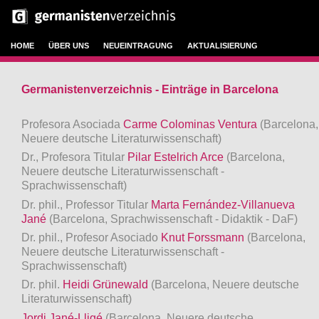
HOME
ÜBER UNS
NEUEINTRAGUNG
AKTUALISIERUNG
Germanistenverzeichnis - Einträge in Barcelona
Profesora Asociada
Carme Colominas Ventura
(Barcelona,
Neuere deutsche Literaturwissenschaft)
Dr., Profesora Titular
Pilar Estelrich Arce
(Barcelona,
Neuere deutsche Literaturwissenschaft -
Sprachwissenschaft)
Dr. phil., Professor Titular
Marta Fernández-Villanueva
Jané
(Barcelona, Sprachwissenschaft - Didaktik - DaF)
Dr. phil., Profesor Asociado
Knut Forssmann
(Barcelona,
Neuere deutsche Literaturwissenschaft -
Sprachwissenschaft)
Dr. phil.
Heidi Grünewald
(Barcelona, Neuere deutsche
Literaturwissenschaft)
Jordi Jané-Lligé
(Barcelona, Neuere deutsche