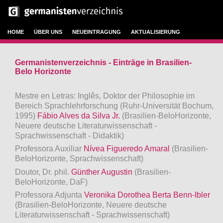
HOME
ÜBER UNS
NEUEINTRAGUNG
AKTUALISIERUNG
Germanistenverzeichnis - Einträge in Brasilien-
Belo Horizonte
Mestre en Letras: Inglês, Doktor der Philosophie im
Bereich Sprachlehrforschung (Ruhr-Universität Bochum,
1995)
Fábio Alves da Silva Jr.
(Brasilien-BeloHorizonte,
Neuere deutsche Literaturwissenschaft -
Sprachwissenschaft - Didaktik)
Professora Auxiliar
Nívea Figueredo Amaral
(Brasilien-
BeloHorizonte, Sprachwissenschaft)
Doutor, Dr. phil.
Günther Augustin
(Brasilien-
BeloHorizonte, DaF)
Professora Adjunta
Veronika Dorothea Berta Benn-Ibler
(Brasilien-BeloHorizonte, Neuere deutsche
Literaturwissenschaft - Sprachwissenschaft)