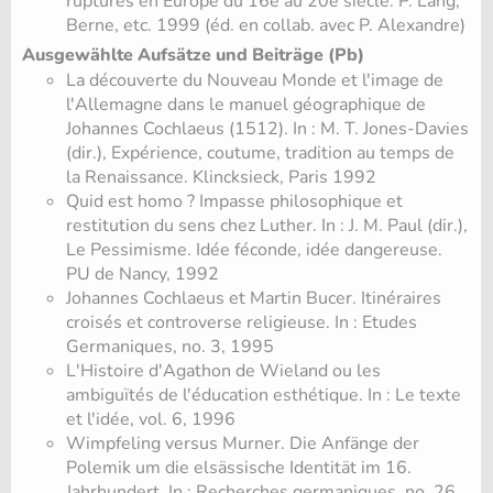
ruptures en Europe du 16e au 20e siècle. P. Lang,
Berne, etc. 1999 (éd. en collab. avec P. Alexandre)
Ausgewählte Aufsätze und Beiträge (Pb)
La découverte du Nouveau Monde et l'image de
l'Allemagne dans le manuel géographique de
Johannes Cochlaeus (1512). In : M. T. Jones-Davies
(dir.), Expérience, coutume, tradition au temps de
la Renaissance. Klincksieck, Paris 1992
Quid est homo ? Impasse philosophique et
restitution du sens chez Luther. In : J. M. Paul (dir.),
Le Pessimisme. Idée féconde, idée dangereuse.
PU de Nancy, 1992
Johannes Cochlaeus et Martin Bucer. Itinéraires
croisés et controverse religieuse. In : Etudes
Germaniques, no. 3, 1995
L'Histoire d'Agathon de Wieland ou les
ambiguïtés de l'éducation esthétique. In : Le texte
et l'idée, vol. 6, 1996
Wimpfeling versus Murner. Die Anfänge der
Polemik um die elsässische Identität im 16.
Jahrhundert. In : Recherches germaniques, no. 26,