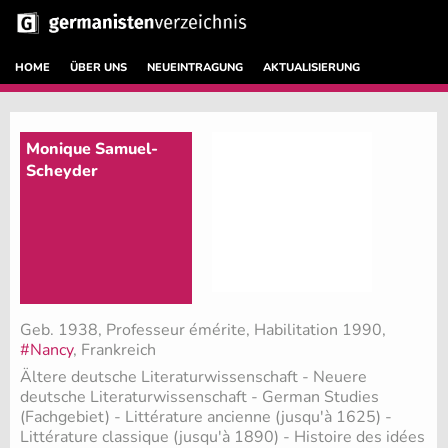
HOME
ÜBER UNS
NEUEINTRAGUNG
AKTUALISIERUNG
Monique Samuel-
Scheyder
Geb. 1938, Professeur émérite, Habilitation 1990,
#Nancy
, Frankreich
Ältere deutsche Literaturwissenschaft - Neuere
deutsche Literaturwissenschaft - German Studies
(Fachgebiet)
- Littérature ancienne (jusqu'à 1625) -
Littérature classique (jusqu'à 1890) - Histoire des idées