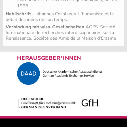
1996
Habilschrift
- Johannes Cochlaeus. L'humaniste et le
débat des idées de son temps
Verbindung mit wiss. Gesellschaften
AGES. Société
Internationale de recherches interdisciplinaires sur la
Renaissance. Société des Amis de la Maison d'Erasme
HERAUSGEBER*INNEN