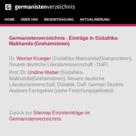
HOME
ÜBER UNS
NEUEINTRAGUNG
AKTUALISIERUNG
Germanistenverzeichnis - Einträge in Südafrika-
Makhanda (Grahamstown)
Dr.
Werner Krueger
(Südafrika-Makhanda(Grahamstown),
Neuere deutsche Literaturwissenschaft - DaF)
Prof. Dr.
Undine Weber
(Südafrika-
Makhanda(Grahamstown), Neuere deutsche
Literaturwissenschaft, Didaktik, DaF, German Studies,
Anderes Fachgebiet (siehe Forschungsgebiete))
Zurück zur
Sitemap Einzeleinträge im
Germanistenverzeichnis