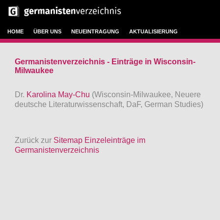
HOME
ÜBER UNS
NEUEINTRAGUNG
AKTUALISIERUNG
Germanistenverzeichnis - Einträge in Wisconsin-
Milwaukee
Dr.
Karolina May-Chu
(Wisconsin-Milwaukee, Neuere
deutsche Literaturwissenschaft, DaF, German Studies)
Zurück zur
Sitemap Einzeleinträge im
Germanistenverzeichnis