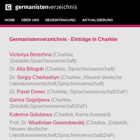
HOME
ÜBER UNS
NEUEINTRAGUNG
AKTUALISIERUNG
Germanistenverzeichnis - Einträge in Charkiw
Victoriya Berezhna
(Charkiw,
;Didaktik;Sprachwissenschaft)
Dr.
Alla Bilogub
(Charkiw, ;Sprachwissenschaft)
Dr.
Sergiy Cherkashyn
(Charkiw, ;Neuere deutsche
Literaturwissenschaft;Sprachwissenschaft)
Dr.
Pavel Donec
(Charkiw, ;Sprachwissenschaft;DaF)
Ganna Gogoljewa
(Charkiw,
;Didaktik;Sprachwissenschaft;DaF)
Katerina Golubewa
(Charkiw, Keine Auswahl)
Prof. Dr.
Wladislaw Gowerdowskij
(Charkiw, ;Didaktik,
Neuere deutsche
Literaturwissenschaft;Sprachwissenschaft;DaF)