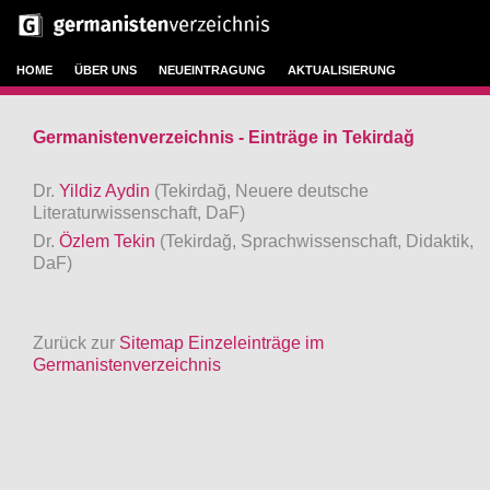
HOME
ÜBER UNS
NEUEINTRAGUNG
AKTUALISIERUNG
Germanistenverzeichnis - Einträge in Tekirdağ
Dr.
Yildiz Aydin
(Tekirdağ, Neuere deutsche
Literaturwissenschaft, DaF)
Dr.
Özlem Tekin
(Tekirdağ, Sprachwissenschaft, Didaktik,
DaF)
Zurück zur
Sitemap Einzeleinträge im
Germanistenverzeichnis