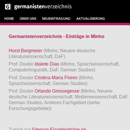
HOME
ÜBER UNS
NEUEINTRAGUNG
AKTUALISIERUNG
Germanistenverzeichnis - Einträge in Minho
Horst Bergmeier
(Minho, Neuere deutsche
Literaturwissenschaft, DaF)
Prof. Doutor
Idalete Dias
(Minho, Sprachwissenschaft,
Computerlinguistik, DaF, German Studies)
Prof. Doutor
Cristina Maria Flores
(Minho,
Sprachwissenschaft, German Studies)
Prof. Doutor
Orlando Grossegesse
(Minho, Neuere
deutsche Literaturwissenschaft, Medienwissenschaft, DaF,
German Studies, Anderes Fachgebiet (siehe
Forschungsgebiete))
Zurück zur
Sitemap Einzeleinträge im