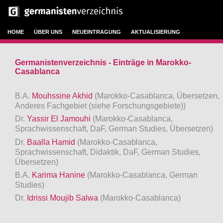
HOME
ÜBER UNS
NEUEINTRAGUNG
AKTUALISIERUNG
Germanistenverzeichnis - Einträge in Marokko-
Casablanca
B.A.
Mouhssine Akhid
(Marokko-Casablanca, Übersetzen,
Anderes Fachgebiet (siehe Forschungsgebiete))
Dr.
Yassir El Jamouhi
(Marokko-Casablanca,
Sprachwissenschaft, DaF, German Studies, Übersetzen)
Dr.
Baalla Hamid
(Marokko-Casablanca,
Sprachwissenschaft, Didaktik, DaF, German Studies,
Übersetzen)
B.A.
Karima Hanine
(Marokko-Casablanca, German
Studies)
Dr.
Idrissi Moujib Salwa
(Marokko-Casablanca)