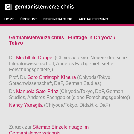
HOME
ÜBER UNS
NEUEINTRAGUNG
AKTUALISIERUNG
Germanistenverzeichnis - Einträge in Chiyoda /
Tokyo
Dr.
Mechthild Duppel
(Chiyoda/Tokyo, Neuere deutsche
Literaturwissenschaft, Anderes Fachgebiet (siehe
Forschungsgebiete))
Prof. Dr.
Goro Christoph Kimura
(Chiyoda/Tokyo,
Sprachwissenschaft, DaF, German Studies)
Dr.
Manuela Sato-Prinz
(Chiyoda/Tokyo, DaF, German
Studies, Anderes Fachgebiet (siehe Forschungsgebiete))
Nancy Yanagita
(Chiyoda/Tokyo, Didaktik, DaF)
Zurück zur
Sitemap Einzeleinträge im
Germanistenverzeichnis