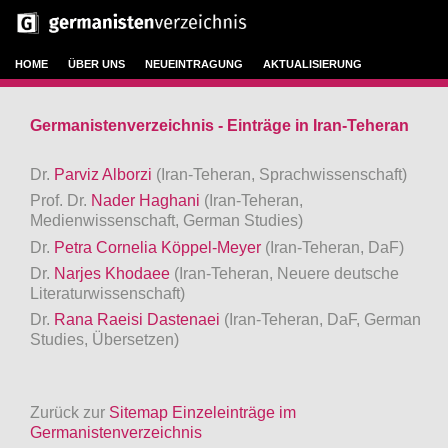
HOME
ÜBER UNS
NEUEINTRAGUNG
AKTUALISIERUNG
Germanistenverzeichnis - Einträge in Iran-Teheran
Dr.
Parviz Alborzi
(Iran-Teheran, Sprachwissenschaft)
Prof. Dr.
Nader Haghani
(Iran-Teheran,
Medienwissenschaft, German Studies)
Dr.
Petra Cornelia Köppel-Meyer
(Iran-Teheran, DaF)
Dr.
Narjes Khodaee
(Iran-Teheran, Neuere deutsche
Literaturwissenschaft)
Dr.
Rana Raeisi Dastenaei
(Iran-Teheran, DaF, German
Studies, Übersetzen)
Zurück zur
Sitemap Einzeleinträge im
Germanistenverzeichnis