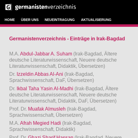
HOME
ÜBER UNS
NEUEINTRAGUNG
AKTUALISIERUNG
Germanistenverzeichnis - Einträge in Irak-Bagdad
M.A.
Abdul-Jabbar A. Suham
(Irak-Bagdad, Ältere
deutsche Literaturwissenschaft, Neuere deutsche
Literaturwissenschaft, Didaktik, Übersetzen)
Dr.
Izzeldin Abbas Al-Ani
(Irak-Bagdad,
Sprachwissenschaft, DaF, Übersetzen)
Dr.
Ikbal Taha Yasin Al-Madhi
(Irak-Bagdad, Ältere
deutsche Literaturwissenschaft, Neuere deutsche
Literaturwissenschaft, Didaktik, DaF, Übersetzen)
Prof. Dr.
Muafak Almusleh
(Irak-Bagdad,
Sprachwissenschaft, Übersetzen)
M.A.
Afrah Megied Hadi
(Irak-Bagdad,
Sprachwissenschaft, Didaktik)
Prof. Dr.
Ghazi Sharif Hassan
(Irak-Bagdad, Neuere