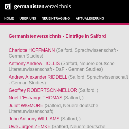
HOME
ÜBER UNS
NEUEINTRAGUNG
AKTUALISIERUNG
Germanistenverzeichnis - Einträge in Salford
Charlotte HOFFMANN
(Salford, Sprachwissenschaft -
German Studies)
Anthony Andrew HOLLIS
(Salford, Neuere deutsche
Literaturwissenschaft - DaF - German Studies)
Andrew Alexander RIDDELL
(Salford, Sprachwissenschaft
- German Studies)
Geoffrey ROBERTSON-MELLOR
(Salford, )
Noel L'Estrange THOMAS
(Salford, )
Juliet WIGMORE
(Salford, Neuere deutsche
Literaturwissenschaft)
John Anthony WILLIAMS
(Salford, )
Uwe Jürgen ZEMKE
(Salford, Neuere deutsche