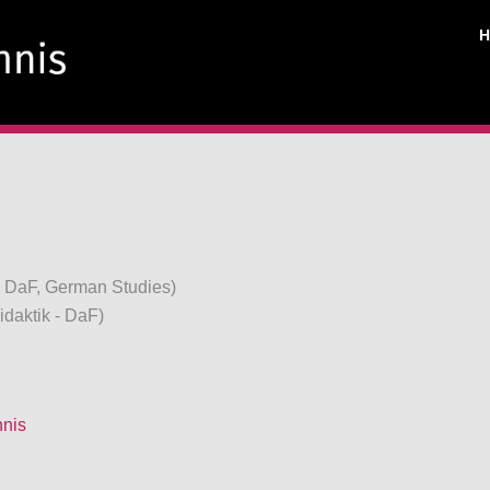
, DaF, German Studies)
idaktik - DaF)
hnis