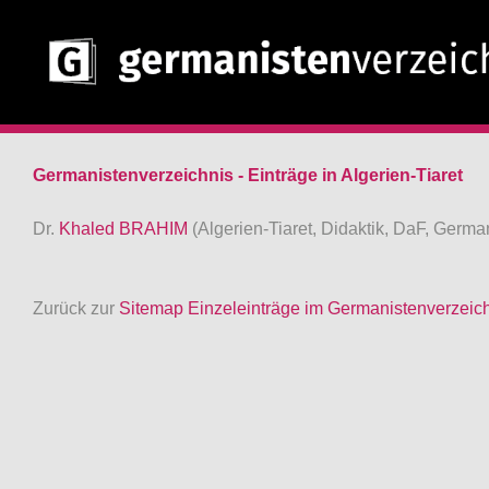
Germanistenverzeichnis - Einträge in Algerien-Tiaret
Dr.
Khaled BRAHIM
(Algerien-Tiaret, Didaktik, DaF, Germ
Zurück zur
Sitemap Einzeleinträge im Germanistenverzeic