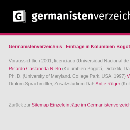
Germanistenverzeichnis - Einträge in Kolumbien-Bogo
Voraussichtlich 2001, licenciado (Universidad Nacional d
Ricardo Castañeda Nieto
(Kolumbien-Bogotá, Didaktik, Da
Ph. D. (University of Maryland, College Park, USA, 1997)
V
Diplom-Sprachmittler, Zusatzstudium DaF
Antje Rüger
(Ko
Zurück zur
Sitemap Einzeleinträge im Germanistenverzeic