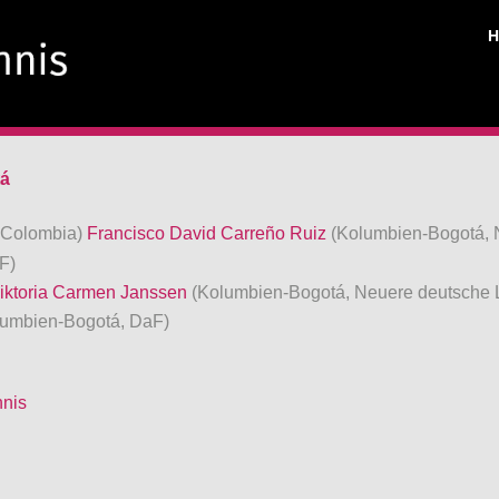
tá
e Colombia)
Francisco David Carreño Ruiz
(Kolumbien-Bogotá, N
F)
iktoria Carmen Janssen
(Kolumbien-Bogotá, Neuere deutsche Li
lumbien-Bogotá, DaF)
hnis