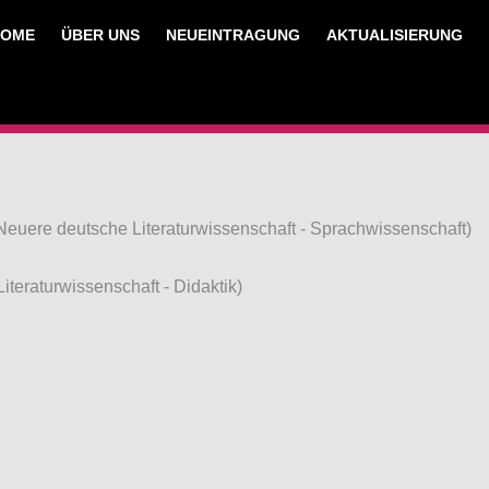
HOME
ÜBER UNS
NEUEINTRAGUNG
AKTUALISIERUNG
euere deutsche Literaturwissenschaft - Sprachwissenschaft)
teraturwissenschaft - Didaktik)