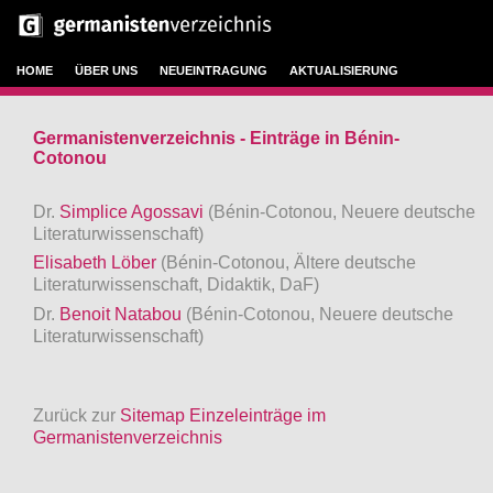
HOME
ÜBER UNS
NEUEINTRAGUNG
AKTUALISIERUNG
Germanistenverzeichnis - Einträge in Bénin-
Cotonou
Dr.
Simplice Agossavi
(Bénin-Cotonou, Neuere deutsche
Literaturwissenschaft)
Elisabeth Löber
(Bénin-Cotonou, Ältere deutsche
Literaturwissenschaft, Didaktik, DaF)
Dr.
Benoit Natabou
(Bénin-Cotonou, Neuere deutsche
Literaturwissenschaft)
Zurück zur
Sitemap Einzeleinträge im
Germanistenverzeichnis