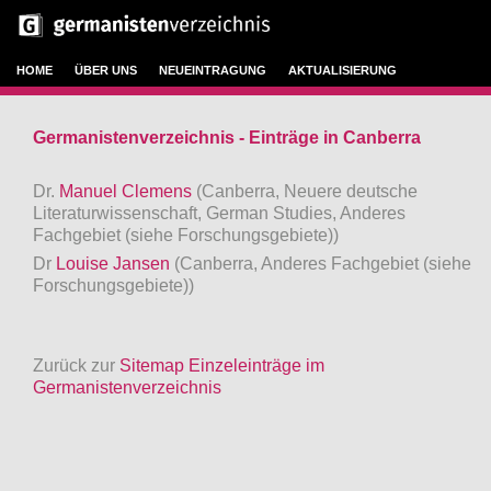
HOME
ÜBER UNS
NEUEINTRAGUNG
AKTUALISIERUNG
Germanistenverzeichnis - Einträge in Canberra
Dr.
Manuel Clemens
(Canberra, Neuere deutsche
Literaturwissenschaft, German Studies, Anderes
Fachgebiet (siehe Forschungsgebiete))
Dr
Louise Jansen
(Canberra, Anderes Fachgebiet (siehe
Forschungsgebiete))
Zurück zur
Sitemap Einzeleinträge im
Germanistenverzeichnis