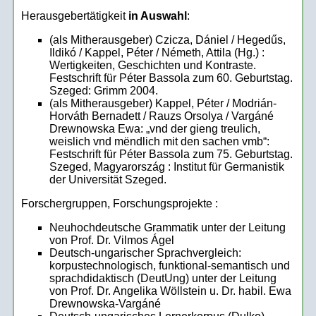
Herausgebertätigkeit
in Auswahl
:
(als Mitherausgeber) Czicza, Dániel / Hegedűs,
Ildikó / Kappel, Péter / Németh, Attila (Hg.) :
Wertigkeiten, Geschichten und Kontraste.
Festschrift für Péter Bassola zum 60. Geburtstag.
Szeged: Grimm 2004.
(als Mitherausgeber) Kappel, Péter / Modrián-
Horváth Bernadett / Rauzs Orsolya / Vargáné
Drewnowska Ewa: „vnd der gieng treulich,
weislich vnd mëndlich mit den sachen vmb“:
Festschrift für Péter Bassola zum 75. Geburtstag.
Szeged, Magyarország : Institut für Germanistik
der Universität Szeged.
Forschergruppen, Forschungsprojekte :
Neuhochdeutsche Grammatik unter der Leitung
von Prof. Dr. Vilmos Ágel
Deutsch-ungarischer Sprachvergleich:
korpustechnologisch, funktional-semantisch und
sprachdidaktisch (DeutUng) unter der Leitung
von Prof. Dr. Angelika Wöllstein u. Dr. habil. Ewa
Drewnowska-Vargáné