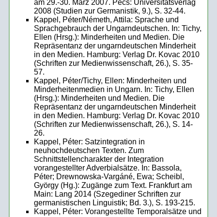
am 29.-30. März 2007. Pécs: Universitätsverlag
2008 (Studien zur Germanistik, 9.), S. 32-44.
Kappel, Péter/Németh, Attila: Sprache und
Sprachgebrauch der Ungarndeutschen. In: Tichy,
Ellen (Hrsg.): Minderheiten und Medien. Die
Repräsentanz der ungarndeutschen Minderheit
in den Medien. Hamburg: Verlag Dr. Kovac 2010
(Schriften zur Medienwissenschaft, 26.), S. 35-
57.
Kappel, Péter/Tichy, Ellen: Minderheiten und
Minderheitenmedien in Ungarn. In: Tichy, Ellen
(Hrsg.): Minderheiten und Medien. Die
Repräsentanz der ungarndeutschen Minderheit
in den Medien. Hamburg: Verlag Dr. Kovac 2010
(Schriften zur Medienwissenschaft, 26.), S. 14-
26.
Kappel, Péter: Satzintegration in
neuhochdeutschen Texten. Zum
Schnittstellencharakter der Integration
vorangestellter Adverbialsätze. In: Bassola,
Péter; Drewnowska-Vargáné, Ewa; Scheibl,
György (Hg.): Zugänge zum Text. Frankfurt am
Main: Lang 2014 (Szegediner Schriften zur
germanistischen Linguistik; Bd. 3.), S. 193-215.
Kappel, Péter: Vorangestellte Temporalsätze und