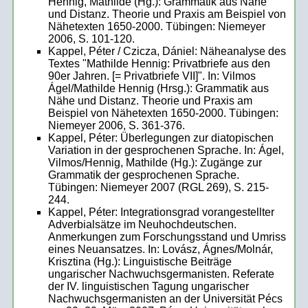
Hennig, Mathilde (Hg.): Grammatik aus Nähe
und Distanz. Theorie und Praxis am Beispiel von
Nähetexten 1650-2000. Tübingen: Niemeyer
2006, S. 101-120.
Kappel, Péter / Czicza, Dániel: Näheanalyse des
Textes "Mathilde Hennig: Privatbriefe aus den
90er Jahren. [= Privatbriefe VII]". In: Vilmos
Ágel/Mathilde Hennig (Hrsg.): Grammatik aus
Nähe und Distanz. Theorie und Praxis am
Beispiel von Nähetexten 1650-2000. Tübingen:
Niemeyer 2006, S. 361-376.
Kappel, Péter: Überlegungen zur diatopischen
Variation in der gesprochenen Sprache. In: Ágel,
Vilmos/Hennig, Mathilde (Hg.): Zugänge zur
Grammatik der gesprochenen Sprache.
Tübingen: Niemeyer 2007 (RGL 269), S. 215-
244.
Kappel, Péter: Integrationsgrad vorangestellter
Adverbialsätze im Neuhochdeutschen.
Anmerkungen zum Forschungsstand und Umriss
eines Neuansatzes. In: Lovász, Ágnes/Molnár,
Krisztina (Hg.): Linguistische Beiträge
ungarischer Nachwuchsgermanisten. Referate
der IV. linguistischen Tagung ungarischer
Nachwuchsgermanisten an der Universität Pécs