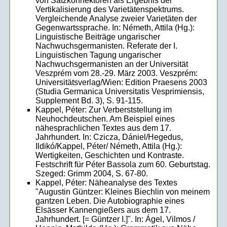
von Satzkonnektoren als Ergebnis der
Vertikalisierung des Varietätenspektrums.
Vergleichende Analyse zweier Varietäten der
Gegenwartssprache. In: Németh, Attila (Hg.):
Linguistische Beiträge ungarischer
Nachwuchsgermanisten. Referate der I.
Linguistischen Tagung ungarischer
Nachwuchsgermanisten an der Universität
Veszprém vom 28.-29. März 2003. Veszprém:
Universitätsverlag/Wien: Edition Praesens 2003
(Studia Germanica Universitatis Vesprimiensis,
Supplement Bd. 3), S. 91-115.
Kappel, Péter: Zur Verberststellung im
Neuhochdeutschen. Am Beispiel eines
nähesprachlichen Textes aus dem 17.
Jahrhundert. In: Czicza, Dániel/Hegedus,
Ildikó/Kappel, Péter/ Németh, Attila (Hg.):
Wertigkeiten, Geschichten und Kontraste.
Festschrift für Péter Bassola zum 60. Geburtstag.
Szeged: Grimm 2004, S. 67-80.
Kappel, Péter: Näheanalyse des Textes
"Augustin Güntzer: Kleines Biechlin von meinem
gantzen Leben. Die Autobiographie eines
Elsässer Kannengießers aus dem 17.
Jahrhundert. [= Güntzer I.]". In: Ágel, Vilmos /