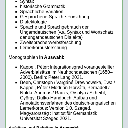
Syntax
historische Grammatik
Sprachliche Variation
Gesprochene-Sprache-Forschung
Dialektologie
Sprache und Sprachgebrauch der
Ungarndeutschen (v.a. Syntax und Wortschatz
der ungarndeutschen Dialekte)
Zweitspracherwerbsforschung
Lernerkorpusforschung
Monographien
in Auswahl
:
Kappel, Péter: Integrationsgrad vorangestellter
Adverbialsätze im Neuhochdeutschen (1650–
2000). Berlin: Peter Lang 2021.
Beeh, Christoph / Vargáné Drewnowska, Ewa /
Kappel, Péter / Modrián-Horváth, Bernadett /
Nolda, Andreas / Rauzs, Orsolya / Scheibl,
György: Dulko-Handbuch. Aufbau und
Annotationsverfahren des deutsch-ungarischen
Lernerkorpus: Version 1.0. Szeged,
Magyarország : Institut für Germanistik
Universität Szeged 2021.