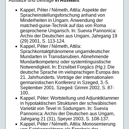
Aufsätze und Beiträge
in Auswahl
:
Kappel, Péter / Németh, Attila: Aspekte der
Spracheinstellungsforschung anhand von
Minderheiten in Ungarn. Anwendung der
matched-guise-Technik auf das von Roma
gesprochene Ungarisch. In: Suevia Pannonica:
Archiv der Deutschen aus Ungarn, Jahrgang 19
(29) 2001, S. 113-124.
Kappel, Péter / Németh, Attila:
Sprachkontaktphänomene ungarndeutscher
Mundarten in Transdanubien. Abnehmende
Mundartkompetenz oder systemlinguistische
Notwendigkeit. In: Erzsébet Forgács (Hg.): Die
deutsche Sprache im vielsprachigen Europa des
21. Jahrhunderts. Vorträge der internationalen
germanistischen Konferenz in Szeged, 3.-5.
September 2001. Szeged: Grimm 2002, S. 87-
100.
Kappel, Péter: Wortstellung und Adjunktklammer
in hypotaktischen Strukturen der schwäbischen
Varietät von Tevel in Südungarn. In: Suevia
Pannonica: Archiv der Deutschen aus Ungarn,
Jahrgang 21 (31), Speyer 2003, S. 108-137.
Kappel, Péter / Németh, Attila: Monosemierung