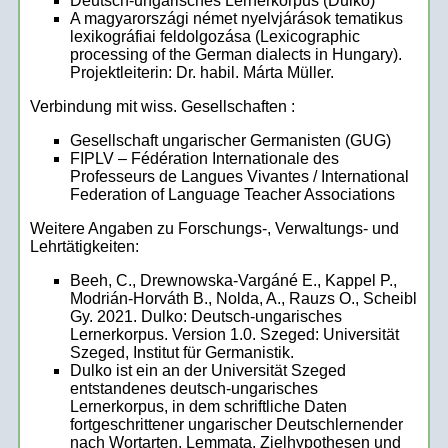
Deutsch-ungarisches Lernerkorpus (Dulko)
A magyarországi német nyelvjárások tematikus
lexikográfiai feldolgozása (Lexicographic
processing of the German dialects in Hungary).
Projektleiterin: Dr. habil. Márta Müller.
Verbindung mit wiss. Gesellschaften :
Gesellschaft ungarischer Germanisten (GUG)
FIPLV – Fédération Internationale des
Professeurs de Langues Vivantes / International
Federation of Language Teacher Associations
Weitere Angaben zu Forschungs-, Verwaltungs- und
Lehrtätigkeiten:
Beeh, C., Drewnowska-Vargáné E., Kappel P.,
Modrián-Horváth B., Nolda, A., Rauzs O., Scheibl
Gy. 2021. Dulko: Deutsch-ungarisches
Lernerkorpus. Version 1.0. Szeged: Universität
Szeged, Institut für Germanistik.
Dulko ist ein an der Universität Szeged
entstandenes deutsch-ungarisches
Lernerkorpus, in dem schriftliche Daten
fortgeschrittener ungarischer Deutschlernender
nach Wortarten, Lemmata, Zielhypothesen und