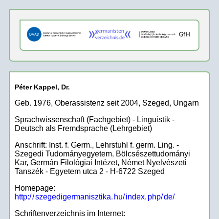
Péter Kappel, Dr.
Geb. 1976, Oberassistenz seit 2004, Szeged, Ungarn
Sprachwissenschaft (Fachgebiet)
- Linguistik -
Deutsch als Fremdsprache (Lehrgebiet)
Anschrift: Inst. f. Germ., Lehrstuhl f. germ. Ling. -
Szegedi Tudományegyetem, Bölcsészettudományi
Kar, Germán Filológiai Intézet, Német Nyelvészeti
Tanszék - Egyetem utca 2 - H-6722 Szeged
Homepage:
http:/
/
szegedigermanisztika.
hu/
index.
php/
de/
Schriftenverzeichnis im Internet: