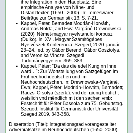
ihre Integration in den Hauptsatz. Eine
empirische Analyse von Nähe- und
Distanztexten (1650 - 2000). In: Temeswarer
Beiträge zur Germanistik 13, S. 7-21.
Kappel, Péter, Bernadett Modrián-Horváth,
Andreas Nolda, and Ewa Vargáné Drewnowska
(2020). Német-magyar nyelvtanulói korpusz
(Dulko). In: XVI. Magyar Számítógépes
Nyelvészeti Konferencia: Szeged, 2020. január
23–24., ed. by Gábor Berend, Gábor Gosztolya,
and Veronika Vincze, Szegedi
Tudományegyetem, 369–383.
Kappel, Péter: "Da das die edel KungInn Inne
ward…": Zur Wortstellung von Satzgefügen im
Frühneuhochdeutschen und im
Neuhochdeutschen. In: Drewnowska-Vargáné,
Ewa; Kappel, Péter; Modrián-Horváth, Bernadett;
Rauzs, Orsolya (szerk.): vnd der gieng treulich,
weislich vnd mëndlich mit den sachen vmb:
Festschrift für Péter Bassola zum 75. Geburtstag.
Szeged: Institut für Germanistik der Universität
Szeged 2019, 343-358.
Dissertation (Titel): Integrationsgrad vorangestellter
Adverbialsätze im Neuhochdeutschen (1650–2000)