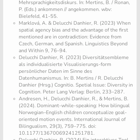
Mehrsprachigkeitsdiskurs. In: Mertins, B. / Ronan,
P. (Eds.) ankommen // angekommen. wbv:
Bielefeld, 41-55.
Marklová, A. & Delucchi Danhier, R. (2023) When
spatial agency bias and the advantage of the first
mentioned are in contradiction: Evidence from
Czech, German, and Spanish. Linguistics Beyond
and Within 9, 76–94.
Delucchi Danhier, R. (2023) Diversitätsembleme
als individualisierte Visualisierungs-form
persönlicher Daten im Sinne des
Datenhumanismus. In: B. Mertins / R. Delucchi
Danhier (Hrsg.) Cognitio. Spetial Issue: Diversity in
Cognition. Peter Lang Verlag: Berlin, 233–287.
Andresen, H., Delucchi Danhier, R., & Mertins, B.
(2024). Dominant-while-speaking: How bilingual
Norwegian–English children conceptualize goal-
oriented motion events. International Journal of
Bilingualism, 29(3), 759–775. doi:
10.1177/13670069241251781.
Delucchi Danhier, R. (2024) Ein interaktives Tool