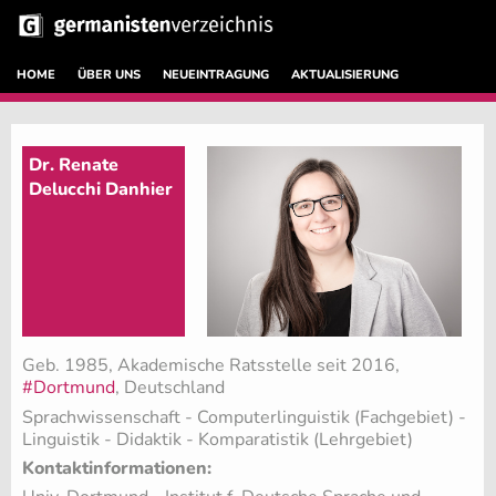
HOME
ÜBER UNS
NEUEINTRAGUNG
AKTUALISIERUNG
Dr. Renate
Delucchi Danhier
Geb. 1985, Akademische Ratsstelle seit 2016,
#Dortmund
, Deutschland
Sprachwissenschaft - Computerlinguistik (Fachgebiet)
-
Linguistik - Didaktik - Komparatistik (Lehrgebiet)
Kontaktinformationen: