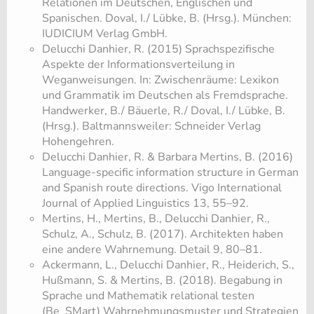
Relationen im Deutschen, Englischen und
Spanischen. Doval, I./ Lübke, B. (Hrsg.). München:
IUDICIUM Verlag GmbH.
Delucchi Danhier, R. (2015) Sprachspezifische
Aspekte der Informationsverteilung in
Weganweisungen. In: Zwischenräume: Lexikon
und Grammatik im Deutschen als Fremdsprache.
Handwerker, B./ Bäuerle, R./ Doval, I./ Lübke, B.
(Hrsg.). Baltmannsweiler: Schneider Verlag
Hohengehren.
Delucchi Danhier, R. & Barbara Mertins, B. (2016)
Language-specific information structure in German
and Spanish route directions. Vigo International
Journal of Applied Linguistics 13, 55–92.
Mertins, H., Mertins, B., Delucchi Danhier, R.,
Schulz, A., Schulz, B. (2017). Architekten haben
eine andere Wahrnemung. Detail 9, 80–81.
Ackermann, L., Delucchi Danhier, R., Heiderich, S.,
Hußmann, S. & Mertins, B. (2018). Begabung in
Sprache und Mathematik relational testen
(Be_SMart) Wahrnehmungsmuster und Strategien