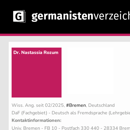
Dr. Nastassia Rozum
Wiss. Ang. seit 02/2025,
#Bremen
, Deutschland
DaF (Fachgebiet)
- Deutsch als Fremdsprache (Lehrgebi
Kontaktinformationen:
Univ. Bremen - FB 10 - Postfach 330 440 - 28334 Bre