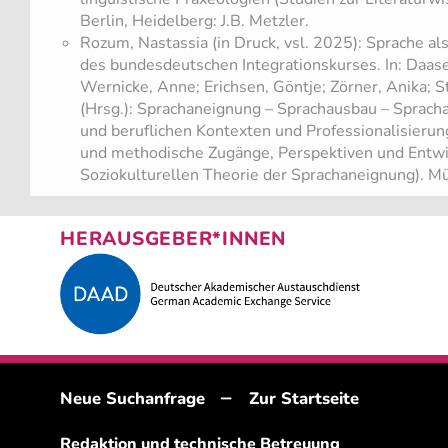
Berlin, Heidelberg: J.B. Metzler.
Rozum, Nastassia (in Druck, vsl. 2025): Sprache als
des bundesdeutschen Integrationskurses. In: Daase
Wernicke, Anne; Erichsen, Göntje; Zörner, Anika; S
(Hrsg.): Sprachaneignung – Sprachausbau – Sprach
und beruflichen Kontexten und Professionalisieru
und methodische Zugänge, Perspektiven und Entwi
Soziokulturellen Theorie der Sprachaneignung). 
HERAUSGEBER*INNEN
–
Neue Suchanfrage
Zur Startseite
Redaktion und technische Betreuung