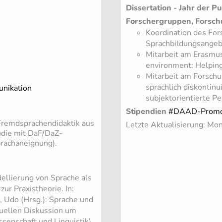
Dissertation - Jahr der Pu
Forschergruppen, Forsch
Koordination des For
Sprachbildungsangeb
Mitarbeit am Erasmus
environment: Helping
Mitarbeit am Forschu
sprachlich diskontinu
unikation
subjektorientierte P
Stipendien
#DAAD-Promot
 Fremdsprachendidaktik aus
Letzte Aktualisierung: M
udie mit DaF/DaZ-
prachaneignung).
dellierung von Sprache als
ur Praxistheorie. In:
, Udo (Hrsg.): Sprache und
tuellen Diskussion um
ssenschaft und Linguistik).