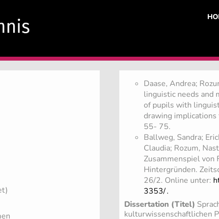
HO
Daase, Andrea; Rozum
linguistic needs and
of pupils with lingui
drawing implications 
55- 75.
Ballweg, Sandra; Eric
Claudia; Rozum, Nast
Zusammenspiel von F
Hintergründen. Zeitsc
26/2. Online unter:
h
et)
3353/
.
Dissertation (Titel)
Sprach
kulturwissenschaftlichen 
men