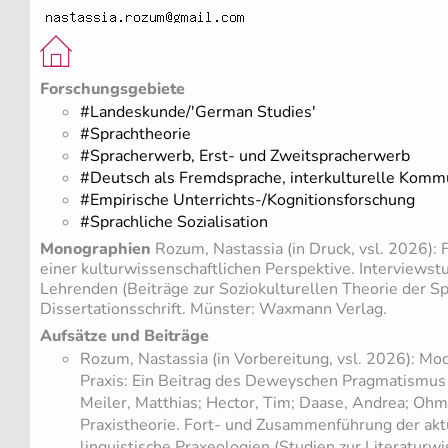
Forschungsgebiete
#Landeskunde/'German Studies'
#Sprachtheorie
#Spracherwerb, Erst- und Zweitspracherwerb
#Deutsch als Fremdsprache, interkulturelle Komm
#Empirische Unterrichts-/Kognitionsforschung
#Sprachliche Sozialisation
Monographien
Rozum, Nastassia (in Druck, vsl. 2026):
einer kulturwissenschaftlichen Perspektive. Interviewst
Lehrenden (Beiträge zur Soziokulturellen Theorie der S
Dissertationsschrift. Münster: Waxmann Verlag.
Aufsätze und Beiträge
Rozum, Nastassia (in Vorbereitung, vsl. 2026): Mo
Praxis: Ein Beitrag des Deweyschen Pragmatismus z
Meiler, Matthias; Hector, Tim; Daase, Andrea; Ohm
Praxistheorie. Fort- und Zusammenführung der ak
linguistische Praxeologien (Studien zur Literaturwi