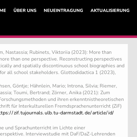
ME
ÜBER UNS
NEUEINTRAGUNG
AKTUALISIERUNG
, Nastassia; Rubinets, Viktoriia (2023): More than
 more than one perspective. Reconstructing perspectives
stically and spatially discontinuous school biographies and
for all school stakeholders. Glottodidactica 1 (2023),
hsen, Göntje; Hähnlein, Mario; Introna, Silvia; Riemer,
assia; Toumi, Bertrand; Zörner, Anika (2021): Zum
orschungsmethoden und ihren erkenntnistheoretischen
hrift für Interkulturellen Fremdsprachenunterricht (ZiF)
ttps:/
/
zif.
tujournals.
ulb.
tu-darmstadt.
de/
article/
id/
e und Sprachunterricht im Lichte einer
Perspektive. Interviewstudie mit DaF/DaZ-Lehrenden