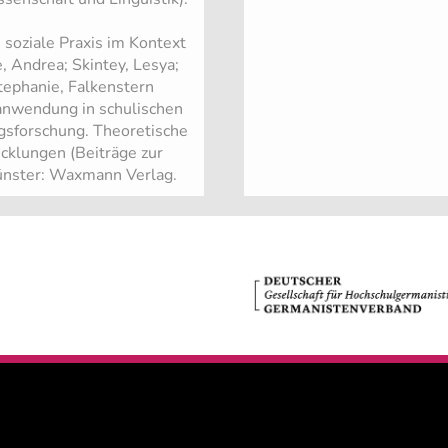
 soziale Praxis im Kontext
, Andrea; Skintey, Lesya;
tephanie, Falkenstern
anwendung in schulischen
ngsforschung. Theoretische
cklungen (Beiträge zur
Münster: Waxmann Verlag.