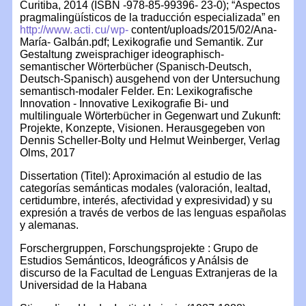
Curitiba, 2014 (ISBN -978-85-99396- 23-0); “Aspectos
pragmalingüísticos de la traducción especializada” en
http://www.
acti.
cu/
wp-
content/uploads/2015/02/Ana-
María- Galbán.pdf; Lexikografie und Semantik. Zur
Gestaltung zweisprachiger ideographisch-
semantischer Wörterbücher (Spanisch-Deutsch,
Deutsch-Spanisch) ausgehend von der Untersuchung
semantisch-modaler Felder. En: Lexikografische
Innovation - Innovative Lexikografie Bi- und
multilinguale Wörterbücher in Gegenwart und Zukunft:
Projekte, Konzepte, Visionen. Herausgegeben von
Dennis Scheller-Bolty und Helmut Weinberger, Verlag
Olms, 2017
Dissertation (Titel): Aproximación al estudio de las
categorías semánticas modales (valoración, lealtad,
certidumbre, interés, afectividad y expresividad) y su
expresión a través de verbos de las lenguas españolas
y alemanas.
Forschergruppen, Forschungsprojekte : Grupo de
Estudios Semánticos, Ideográficos y Análsis de
discurso de la Facultad de Lenguas Extranjeras de la
Universidad de la Habana