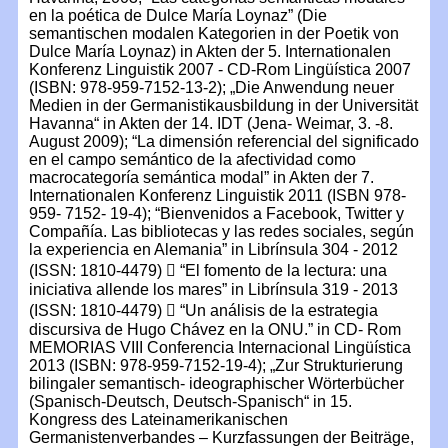
en la poética de Dulce María Loynaz” (Die
semantischen modalen Kategorien in der Poetik von
Dulce María Loynaz) in Akten der 5. Internationalen
Konferenz Linguistik 2007 - CD-Rom Lingüística 2007
(ISBN: 978-959-7152-13-2); „Die Anwendung neuer
Medien in der Germanistikausbildung in der Universität
Havanna“ in Akten der 14. IDT (Jena- Weimar, 3. -8.
August 2009); “La dimensión referencial del significado
en el campo semántico de la afectividad como
macrocategoría semántica modal” in Akten der 7.
Internationalen Konferenz Linguistik 2011 (ISBN 978-
959- 7152- 19-4); “Bienvenidos a Facebook, Twitter y
Compañía. Las bibliotecas y las redes sociales, según
la experiencia en Alemania” in Librínsula 304 - 2012
(ISSN: 1810-4479)  “El fomento de la lectura: una
iniciativa allende los mares” in Librínsula 319 - 2013
(ISSN: 1810-4479)  “Un análisis de la estrategia
discursiva de Hugo Chávez en la ONU.” in CD- Rom
MEMORIAS VIII Conferencia Internacional Lingüística
2013 (ISBN: 978-959-7152-19-4); „Zur Strukturierung
bilingaler semantisch- ideographischer Wörterbücher
(Spanisch-Deutsch, Deutsch-Spanisch“ in 15.
Kongress des Lateinamerikanischen
Germanistenverbandes – Kurzfassungen der Beiträge,