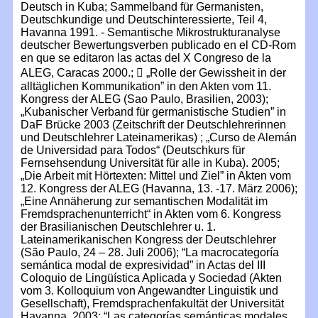
Deutsch in Kuba; Sammelband für Germanisten,
Deutschkundige und Deutschinteressierte, Teil 4,
Havanna 1991. - Semantische Mikrostrukturanalyse
deutscher Bewertungsverben publicado en el CD-Rom
en que se editaron las actas del X Congreso de la
ALEG, Caracas 2000.;  „Rolle der Gewissheit in der
alltäglichen Kommunikation” in den Akten vom 11.
Kongress der ALEG (Sao Paulo, Brasilien, 2003);
„Kubanischer Verband für germanistische Studien” in
DaF Brücke 2003 (Zeitschrift der Deutschlehrerinnen
und Deutschlehrer Lateinamerikas) ; „Curso de Alemán
de Universidad para Todos“ (Deutschkurs für
Fernsehsendung Universität für alle in Kuba). 2005;
„Die Arbeit mit Hörtexten: Mittel und Ziel” in Akten vom
12. Kongress der ALEG (Havanna, 13. -17. März 2006);
„Eine Annäherung zur semantischen Modalität im
Fremdsprachenunterricht“ in Akten vom 6. Kongress
der Brasilianischen Deutschlehrer u. 1.
Lateinamerikanischen Kongress der Deutschlehrer
(São Paulo, 24 – 28. Juli 2006); “La macrocategoría
semántica modal de expresividad” in Actas del III
Coloquio de Lingüística Aplicada y Sociedad (Akten
vom 3. Kolloquium von Angewandter Linguistik und
Gesellschaft), Fremdsprachenfakultät der Universität
Havanna, 2003; “Las categorías semánticas modales