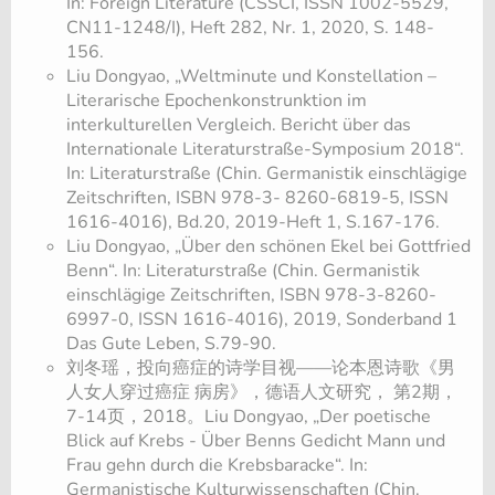
In: Foreign Literature (CSSCI, ISSN 1002-5529,
CN11-1248/I), Heft 282, Nr. 1, 2020, S. 148-
156.
Liu Dongyao, „Weltminute und Konstellation –
Literarische Epochenkonstrunktion im
interkulturellen Vergleich. Bericht über das
Internationale Literaturstraße-Symposium 2018“.
In: Literaturstraße (Chin. Germanistik einschlägige
Zeitschriften, ISBN 978-3- 8260-6819-5, ISSN
1616-4016), Bd.20, 2019-Heft 1, S.167-176.
Liu Dongyao, „Über den schönen Ekel bei Gottfried
Benn“. In: Literaturstraße (Chin. Germanistik
einschlägige Zeitschriften, ISBN 978-3-8260-
6997-0, ISSN 1616-4016), 2019, Sonderband 1
Das Gute Leben, S.79-90.
刘冬瑶，投向癌症的诗学目视——论本恩诗歌《男
人女人穿过癌症 病房》，德语人文研究， 第2期，
7-14页，2018。Liu Dongyao, „Der poetische
Blick auf Krebs - Über Benns Gedicht Mann und
Frau gehn durch die Krebsbaracke“. In:
Germanistische Kulturwissenschaften (Chin.