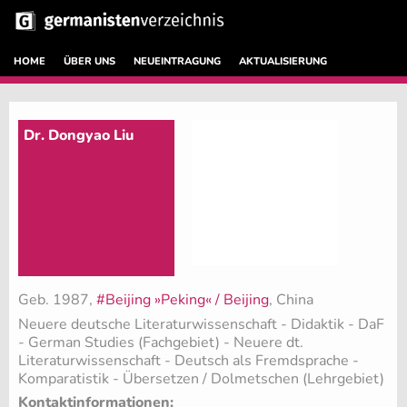
HOME
ÜBER UNS
NEUEINTRAGUNG
AKTUALISIERUNG
Dr. Dongyao Liu
Geb. 1987,
#Beijing »Peking« / Beijing
, China
Neuere deutsche Literaturwissenschaft - Didaktik - DaF
- German Studies (Fachgebiet)
- Neuere dt.
Literaturwissenschaft - Deutsch als Fremdsprache -
Komparatistik - Übersetzen / Dolmetschen (Lehrgebiet)
Kontaktinformationen: