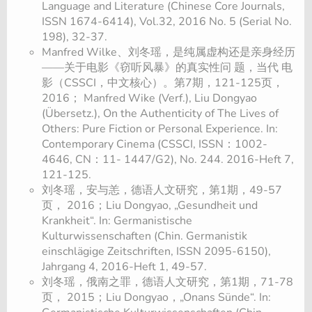
Language and Literature (Chinese Core Journals,
ISSN 1674-6414), Vol.32, 2016 No. 5 (Serial No.
198), 32-37.
Manfred Wilke、刘冬瑶，是纯属虚构还是亲身经历
——关于电影《窃听风暴》的真实性问 题，当代 电
影（CSSCI，中文核心）。第7期，121-125页，
2016； Manfred Wike (Verf.), Liu Dongyao
(Übersetz.), On the Authenticity of The Lives of
Others: Pure Fiction or Personal Experience. In:
Contemporary Cinema (CSSCI, ISSN：1002-
4646, CN：11- 1447/G2), No. 244. 2016-Heft 7,
121-125.
刘冬瑶，安与恙，德语人文研究，第1期，49-57
页， 2016；Liu Dongyao, „Gesundheit und
Krankheit“. In: Germanistische
Kulturwissenschaften (Chin. Germanistik
einschlägige Zeitschriften, ISSN 2095-6150),
Jahrgang 4, 2016-Heft 1, 49-57.
刘冬瑶，俄南之罪，德语人文研究，第1期，71-78
页， 2015；Liu Dongyao，„Onans Sünde“. In: