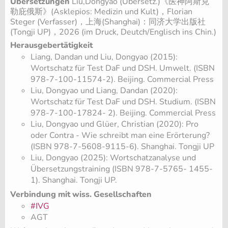
Übersetzungen
Liu,Dongyao (Übersetz.)《医神阿斯克
勒庇俄斯》(Asklepios: Medizin und Kult)，Florian
Steger (Verfasser)，上海(Shanghai)：同济大学出版社
(Tongji UP)，2026 (im Druck, Deutch/Englisch ins Chin.)
Herausgebertätigkeit
Liang, Dandan und Liu, Dongyao (2015):
Wortschatz für Test DaF und DSH. Umwelt. (ISBN
978-7-100-11574-2). Beijing. Commercial Press
Liu, Dongyao und Liang, Dandan (2020):
Wortschatz für Test DaF und DSH. Studium. (ISBN
978-7-100-17824- 2). Beijing. Commercial Press
Liu, Dongyao und Glüer, Christian (2020): Pro
oder Contra - Wie schreibt man eine Erörterung?
(ISBN 978-7-5608-9115-6). Shanghai. Tongji UP
Liu, Dongyao (2025): Wortschatzanalyse und
Übersetzungstraining (ISBN 978-7-5765- 1455-
1). Shanghai. Tongji UP.
Verbindung mit wiss. Gesellschaften
#IVG
AGT