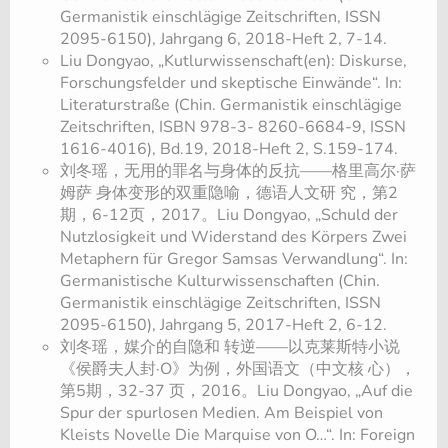
Germanistik einschlägige Zeitschriften, ISSN
2095-6150), Jahrgang 6, 2018-Heft 2, 7-14.
Liu Dongyao, „Kutlurwissenschaft(en): Diskurse,
Forschungsfelder und skeptische Einwände“. In:
Literaturstraße (Chin. Germanistik einschlägige
Zeitschriften, ISBN 978-3- 8260-6684-9, ISSN
1616-4016), Bd.19, 2018-Heft 2, S.159-174.
刘冬瑶，无用的罪名与身体的反抗——格里高尔·萨
姆萨 身体变形的双重隐喻，德语人文研 究，第2
期，6-12页，2017。Liu Dongyao, „Schuld der
Nutzlosigkeit und Widerstand des Körpers Zwei
Metaphern für Gregor Samsas Verwandlung“. In:
Germanistische Kulturwissenschaften (Chin.
Germanistik einschlägige Zeitschriften, ISSN
2095-6150), Jahrgang 5, 2017-Heft 2, 6-12.
刘冬瑶，媒介的自隐和 转逆——以克莱斯特小说
《侯爵夫人封·O》为例，外国语文（中文核 心），
第5期，32-37 页，2016。Liu Dongyao, „Auf die
Spur der spurlosen Medien. Am Beispiel von
Kleists Novelle Die Marquise von O…“. In: Foreign