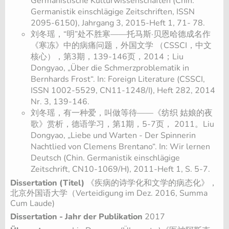
Germanistische Kulturwissenschaften (Chin.
Germanistik einschlägige Zeitschriften, ISSN
2095-6150), Jahrgang 3, 2015-Heft 1, 71- 78.
刘冬瑶，“明”处不胜寒——托马斯·贝恩哈德成名作
《寒冻》中的病痛问题，外国文学 （CSSCI，中文
核心），第3期，139-146页，2014；Liu
Dongyao, „Über die Schmerzproblematik in
Bernhards Frost“. In: Foreign Literature (CSSCI,
ISSN 1002-5529, CN11-1248/I), Heft 282, 2014
Nr. 3, 139-146.
刘冬瑶，有一种爱，叫做等待——《纺织 姑娘的夜
歌》赏析，德语学习，第1期，5-7页， 2011。Liu
Dongyao, „Liebe und Warten - Der Spinnerin
Nachtlied von Clemens Brentano“. In: Wir lernen
Deutsch (Chin. Germanistik einschlägige
Zeitschrift, CN10-1069/H), 2011-Heft 1, S. 5-7.
Dissertation (Titel)
《疾病的诗学化和文学的病态化》，
北京外国语大学（Verteidigung im Dez. 2016, Summa
Cum Laude)
Dissertation - Jahr der Publikation
2017