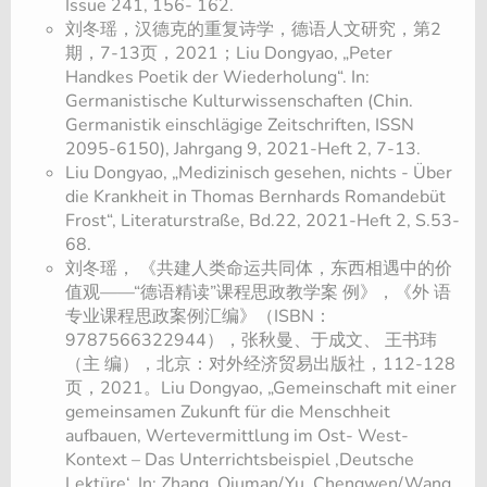
Issue 241, 156- 162.
刘冬瑶，汉德克的重复诗学，德语人文研究，第2
期，7-13页，2021；Liu Dongyao, „Peter
Handkes Poetik der Wiederholung“. In:
Germanistische Kulturwissenschaften (Chin.
Germanistik einschlägige Zeitschriften, ISSN
2095-6150), Jahrgang 9, 2021-Heft 2, 7-13.
Liu Dongyao, „Medizinisch gesehen, nichts - Über
die Krankheit in Thomas Bernhards Romandebüt
Frost“, Literaturstraße, Bd.22, 2021-Heft 2, S.53-
68.
刘冬瑶， 《共建人类命运共同体，东西相遇中的价
值观——“德语精读”课程思政教学案 例》，《外 语
专业课程思政案例汇编》（ISBN：
9787566322944），张秋曼、于成文、 王书玮
（主 编），北京：对外经济贸易出版社，112-128
页，2021。Liu Dongyao, „Gemeinschaft mit einer
gemeinsamen Zukunft für die Menschheit
aufbauen, Wertevermittlung im Ost- West-
Kontext – Das Unterrichtsbeispiel ,Deutsche
Lektüre‘. In: Zhang, Qiuman/Yu, Chengwen/Wang,