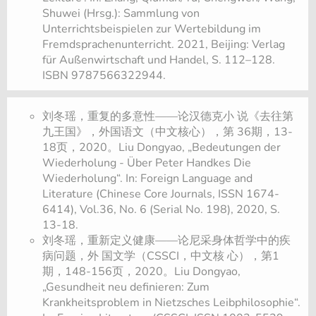
Shuwei (Hrsg.): Sammlung von
Unterrichtsbeispielen zur Wertebildung im
Fremdsprachenunterricht. 2021, Beijing: Verlag
für Außenwirtschaft und Handel, S. 112–128.
ISBN 9787566322944.
刘冬瑶，重复的多意性——论汉德克小 说《去往第
九王国》，外国语文（中文核心），第 36期，13-
18页，2020。Liu Dongyao, „Bedeutungen der
Wiederholung - Über Peter Handkes Die
Wiederholung“. In: Foreign Language and
Literature (Chinese Core Journals, ISSN 1674-
6414), Vol.36, No. 6 (Serial No. 198), 2020, S.
13-18.
刘冬瑶，重新定义健康——论尼采身体哲学中的疾
病问题，外 国文学（CSSCI，中文核 心），第1
期，148-156页，2020。Liu Dongyao,
„Gesundheit neu definieren: Zum
Krankheitsproblem in Nietzsches Leibphilosophie“.