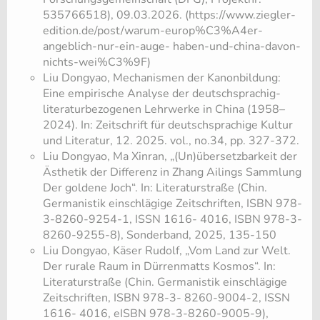
535766518), 09.03.2026. (https://www.ziegler-
edition.de/post/warum-europ%C3%A4er-
angeblich-nur-ein-auge- haben-und-china-davon-
nichts-wei%C3%9F)
Liu Dongyao, Mechanismen der Kanonbildung:
Eine empirische Analyse der deutschsprachig-
literaturbezogenen Lehrwerke in China (1958–
2024). In: Zeitschrift für deutschsprachige Kultur
und Literatur, 12. 2025. vol., no.34, pp. 327-372.
Liu Dongyao, Ma Xinran, „(Un)übersetzbarkeit der
Ästhetik der Differenz in Zhang Ailings Sammlung
Der goldene Joch“. In: Literaturstraße (Chin.
Germanistik einschlägige Zeitschriften, ISBN 978-
3-8260-9254-1, ISSN 1616- 4016, ISBN 978-3-
8260-9255-8), Sonderband, 2025, 135-150
Liu Dongyao, Käser Rudolf, „Vom Land zur Welt.
Der rurale Raum in Dürrenmatts Kosmos“. In:
Literaturstraße (Chin. Germanistik einschlägige
Zeitschriften, ISBN 978-3- 8260-9004-2, ISSN
1616- 4016, eISBN 978-3-8260-9005-9),