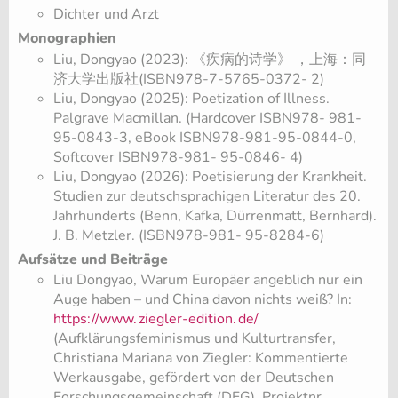
Dichter und Arzt
Monographien
Liu, Dongyao (2023): 《疾病的诗学》 ，上海：同
济大学出版社(ISBN978-7-5765-0372- 2)
Liu, Dongyao (2025): Poetization of Illness.
Palgrave Macmillan. (Hardcover ISBN978- 981-
95-0843-3, eBook ISBN978-981-95-0844-0,
Softcover ISBN978-981- 95-0846- 4)
Liu, Dongyao (2026): Poetisierung der Krankheit.
Studien zur deutschsprachigen Literatur des 20.
Jahrhunderts (Benn, Kafka, Dürrenmatt, Bernhard).
J. B. Metzler. (ISBN978-981- 95-8284-6)
Aufsätze und Beiträge
Liu Dongyao, Warum Europäer angeblich nur ein
Auge haben – und China davon nichts weiß? In:
https://www.
ziegler-edition.
de/
(Aufklärungsfeminismus und Kulturtransfer,
Christiana Mariana von Ziegler: Kommentierte
Werkausgabe, gefördert von der Deutschen
Forschungsgemeinschaft (DFG), Projektnr.