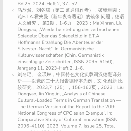
Bd.25, 2024-Heft 2, 37- 52
马欣然、刘冬瑶（第二 兼通讯作者），破镜重圆：
论E.T.A.霍夫曼《新年夜奇遇记》的镜像 问题，德语
人文研究， 第2期，1-6页，2023；Ma Xinran, Liu
Dongyao, „Wiederherstellung des zerbrochenen
Spiegels: Über das Spiegelbild in E.T.A.
Hoffmanns Erzählung Die Abenteuer der
Silvester-Nacht“. In: Germanistische
Kulturwissenschaften (Chin. Germanistik
einschlägige Zeitschriften, ISSN 2095-6150),
Jahrgang 11, 2023-Heft 2, 1-6.
刘冬瑶、 金瑛琳，中国特色文化负载词汉德翻译分
析——以党的二十大报告德译本为例，文 化创新 比
较研究，2023,7（25），156-162页，2023；Liu
Dongyao, Jin Yinglin, „Analysis of Chinese
Cultural-Loaded Terms in German Translation —
The German Version of the Report to the 20th
National Congress of CPC as an Example“. In:
Comparative Study of Cultural Innovation (ISSN
2096-4110), 2023, Volume 7, Issue 25, Total