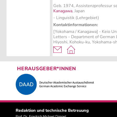
Geb. 1974, Assistenzprofessur s
Kanagawa
, Japan
- Linguistik (Lehrgebiet)
Kontaktinformationen:
[Yokohama / Kanagawa] - Keio Univ
Letters - Department of German L
Hiyoshi, Kohoku-ku, Yokohama-s
HERAUSGEBER*INNEN
Redaktion und technische Betreuung
Prof. Dr. Friedrich Michael Dimpel