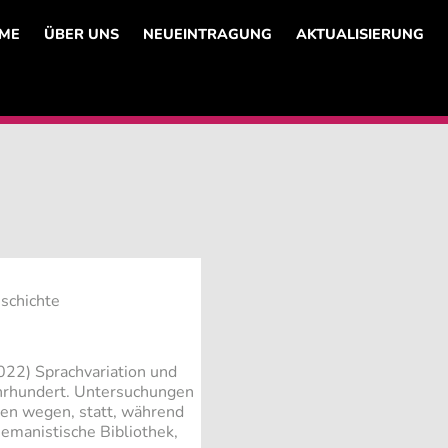
ME
ÜBER UNS
NEUEINTRAGUNG
AKTUALISIERUNG
schichte
22) Sprachvariation und
hrhundert. Untersuchungen
nen wegen, statt, während
Gemanistische Bibliothek,