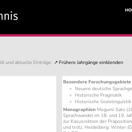
HO
6 und aktuelle Einträge.
Besondere Forschungsgebiete
Neuere deutsche Sprachge
Historische Pragmatik
Historische Soziolinguistik
Monographien
Megumi Sato (20
Sprachwandel im 18. und 19. Ja
zur Kasusrektion der Präpositio
und trotz. Heidelberg: Winter (