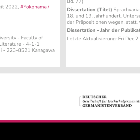
Bd. 77)
eit 2022,
#Yokohama /
Dissertation (Titel)
Sprachvaria
18. und 19. Jahrhundert. Unter
der Präpositionen wegen, statt,
Dissertation - Jahr der Publika
ersity - Faculty of
Letzte Aktualisierung: Fri Dec 
iterature - 4-1-1
hi - 223-8521 Kanagawa