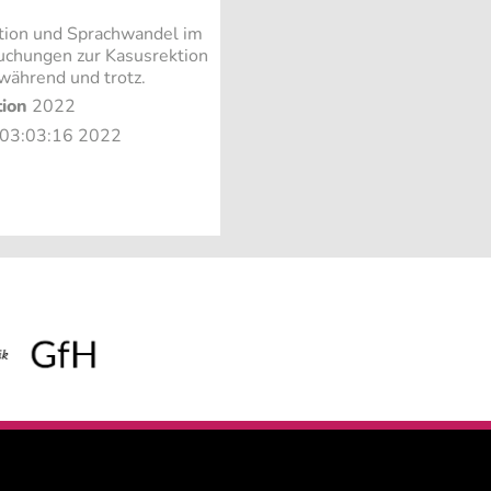
tion und Sprachwandel im
suchungen zur Kasusrektion
 während und trotz.
tion
2022
2 03:03:16 2022