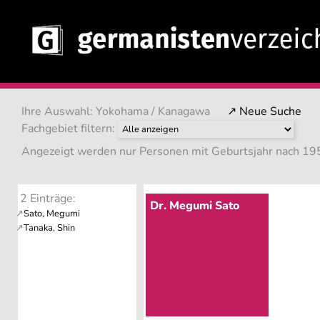
Ihre Auswahl: Yokohama / Kanagawa
↗ Neue Suche
Fachgebiet filtern:
Angezeigt werden nur Personen mit Geburtsjahr nach 195
2 Einträge:
Dr. Megumi Sato