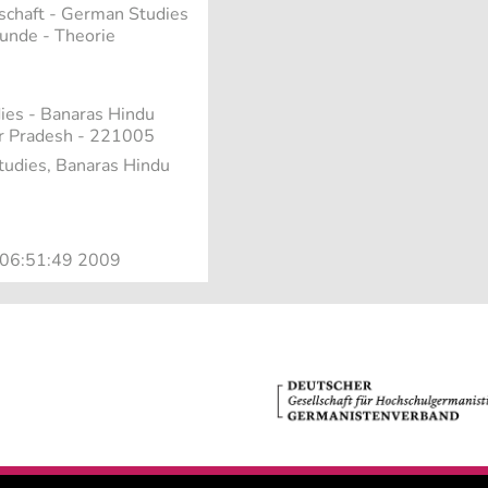
schaft - German Studies
kunde - Theorie
dies - Banaras Hindu
tar Pradesh - 221005
udies, Banaras Hindu
4 06:51:49 2009