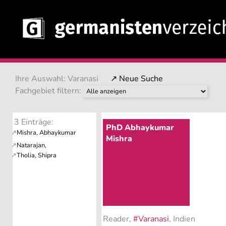
Ihre Auswahl: Varanasi
↗ Neue Suche
Fachgebiet filtern:
3 Einträge:
PhD Abhaykumar
Mishra
Reader,
#Varanasi
, Indien