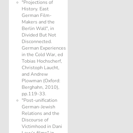
"Projections of
History. East
German Film-
Makers and the
Berlin Wall", in
Divided But Not
Disconnected.
German Experiences
in the Cold War, ed
Tobias Hochscherf,
Christoph Laucht,
and Andrew
Plowman (Oxford:
Berghahn, 2010),
pp.119-33.
"Post-unification
German-Jewish
Relations and the
Discourse of
Victimhood in Dani
Levy’s films" in