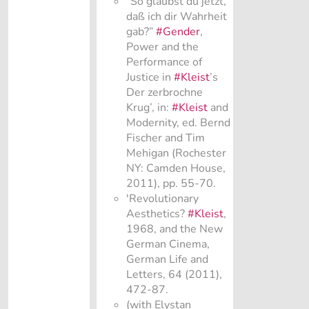
“So glaubst du jetzt,
daß ich dir Wahrheit
gab?”
#Gender
,
Power and the
Performance of
Justice in
#Kleist
’s
Der zerbrochne
Krug’, in:
#Kleist
and
Modernity, ed. Bernd
Fischer and Tim
Mehigan (Rochester
NY: Camden House,
2011), pp. 55-70.
'Revolutionary
Aesthetics?
#Kleist
,
1968, and the New
German Cinema,
German Life and
Letters, 64 (2011),
472-87.
(with Elystan