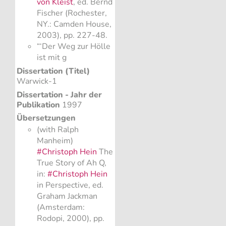
von Kleist
, ed. Bernd
Fischer (Rochester,
NY.: Camden House,
2003), pp. 227-48.
“‘Der Weg zur Hölle
ist mit g
Dissertation (Titel)
Warwick-1
Dissertation - Jahr der
Publikation
1997
Übersetzungen
(with Ralph
Manheim)
#Christoph Hein
The
True Story of Ah Q,
in:
#Christoph Hein
in Perspective, ed.
Graham Jackman
(Amsterdam:
Rodopi, 2000), pp.