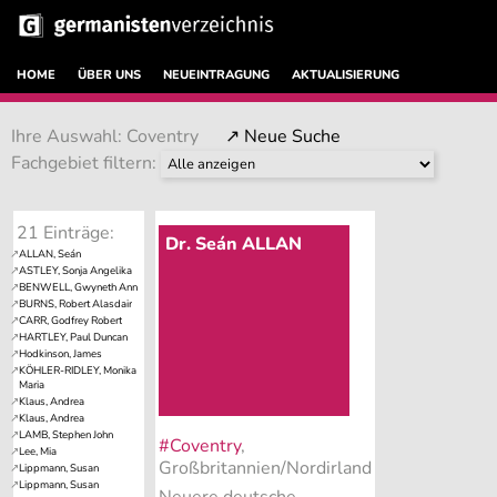
HOME
ÜBER UNS
NEUEINTRAGUNG
AKTUALISIERUNG
Ihre Auswahl: Coventry
↗ Neue Suche
Fachgebiet filtern:
21 Einträge:
Dr. Seán ALLAN
#Coventry
,
Großbritannien/Nordirland