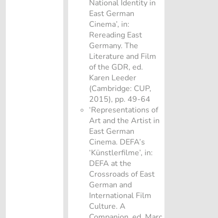
National Identity in
East German
Cinema’, in:
Rereading East
Germany. The
Literature and Film
of the GDR, ed.
Karen Leeder
(Cambridge: CUP,
2015), pp. 49-64
‘Representations of
Art and the Artist in
East German
Cinema. DEFA’s
‘Künstlerfilme’, in:
DEFA at the
Crossroads of East
German and
International Film
Culture. A
Companion, ed. Marc