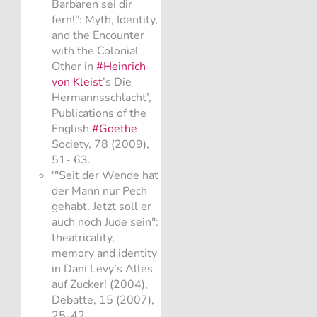
Barbaren sei dir
fern!”: Myth, Identity,
and the Encounter
with the Colonial
Other in
#Heinrich
von Kleist
’s Die
Hermannsschlacht’,
Publications of the
English
#Goethe
Society, 78 (2009),
51- 63.
'"Seit der Wende hat
der Mann nur Pech
gehabt. Jetzt soll er
auch noch Jude sein":
theatricality,
memory and identity
in Dani Levy’s Alles
auf Zucker! (2004),
Debatte, 15 (2007),
25-42.