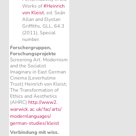
Works of
#Heinrich
von Kleist
, ed. Seán
Allan and Elystan
Griffiths, GLL, 64.3
(2011), Special
number.
Forschergruppen,
Forschungsprojekte
Screening Art. Modernism
and the Socialist
Imaginary in East German
Cinema (Leverhulme
Trust) Heinrich von Kleist;
The Transformation of
Ethics and Aesthetics
(AHRC)
http://www2.
warwick.
ac.
uk/
fac/
arts/
modernlanguages/
german-studies/
kleist
Verbindung mit wiss.