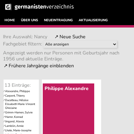
HOME
ÜBER UNS
NEUEINTRAGUNG
AKTUALISIERUNG
Ihre Auswahl: Nancy
↗ Neue Suche
Fachgebiet filtern:
Angezeigt werden nur Personen mit Geburtsjahr nach
1956 und aktuelle Einträge.
13 Einträge:
Philippe Alexandre