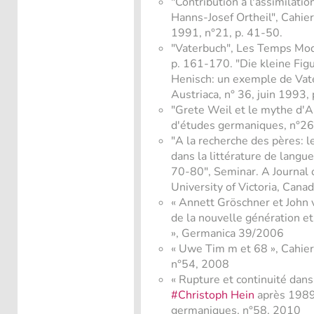
"Contribution à l'assimilati
Hanns-Josef Ortheil", Cahie
1991, n°21, p. 41-50.
"Vaterbuch", Les Temps Mod
p. 161-170. "Die kleine Fig
Henisch: un exemple de Vate
Austriaca, n° 36, juin 1993,
"Grete Weil et le mythe d'A
d'études germaniques, n°26
"A la recherche des pères:
dans la littérature de lang
70-80", Seminar. A Journal 
University of Victoria, Can
« Annett Gröschner et John v
de la nouvelle génération et
», Germanica 39/2006
« Uwe Tim m et 68 », Cahie
n°54, 2008
« Rupture et continuité dan
#Christoph Hein
après 1989»
germaniques, n°58, 2010