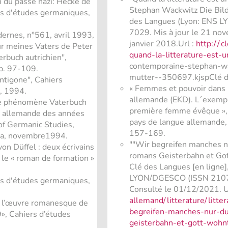
on du passé nazi: Hecke de
Stephan Wackwitz Die Bild
rs d'études germaniques,
des Langues (Lyon: ENS 
7029. Mis à jour le 21 no
ernes, n°561, avril 1993,
janvier 2018.Url :
http:/
/
cl
ur meines Vaters de Peter
quand-la-litterature-est-u
rbuch autrichien",
contemporaine-stephan-wa
 p. 97-109.
mutter--350697.kjspClé d
ntigone", Cahiers
« Femmes et pouvoir dans 
, 1994.
allemande (EKD). L´exempl
 le phénomène Vaterbuch
première femme évêque »,
ue allemande des années
pays de langue allemande, 
of Germanic Studies,
157-169.
ada, novembre1994.
""Wir begreifen manches nu
on Düffel : deux écrivains
romans Geisterbahn et Got
 le « roman de formation »
Clé des Langues [en ligne]
LYON/DGESCO (ISSN 2107-
rs d'études germaniques,
Consulté le 01/12/2021. 
allemand/
litterature/
litte
s l’œuvre romanesque de
begreifen-manches-nur-du
, Cahiers d’études
geisterbahn-et-gott-woh