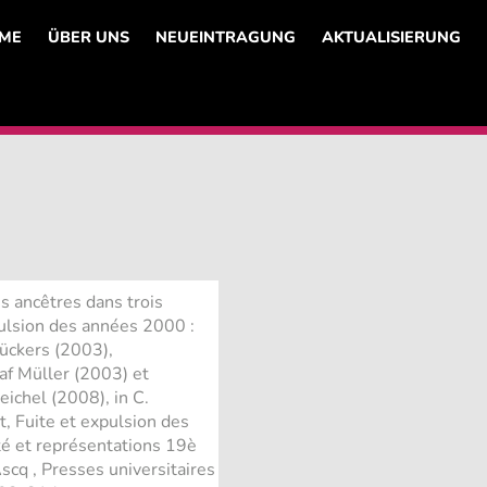
ME
ÜBER UNS
NEUEINTRAGUNG
AKTUALISIERUNG
s ancêtres dans trois
pulsion des années 2000 :
ückers (2003),
af Müller (2003) et
eichel (2008), in C.
, Fuite et expulsion des
té et représentations 19è
scq , Presses universitaires