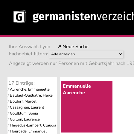
Ihre Auswahl: Lyon
↗ Neue Suche
Fachgebiet filtern:
Angezeigt werden nur Personen mit Geburtsjahr nach 195
17 Einträge:
Emmanuelle
Aurenche