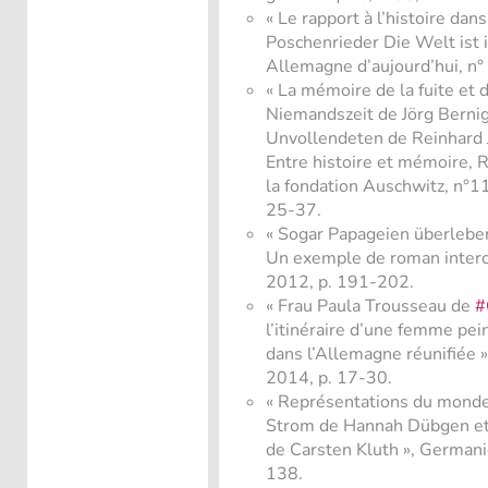
« Le rapport à l’histoire da
Poschenrieder Die Welt ist 
Allemagne d’aujourd’hui, n°
« La mémoire de la fuite et 
Niemandszeit de Jörg Bernig
Unvollendeten de Reinhard J
Entre histoire et mémoire, R
la fondation Auschwitz, n°1
25-37.
« Sogar Papageien überlebe
Un exemple de roman interc
2012, p. 191-202.
« Frau Paula Trousseau de
#
l’itinéraire d’une femme pei
dans l’Allemagne réunifiée »,
2014, p. 17-30.
« Représentations du mond
Strom de Hannah Dübgen et 
de Carsten Kluth », Germani
138.