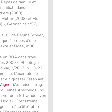
? Repas de famille et
familiale dans
kers (2003),
 Müller (2003) et Flut
) », Germanica n°57,
aus » de Regina Scheer,
rique à propos d’une
texte et l’idée, n°30,
ce en RDA dans trois
es 2000 », Philologia,
Bolyai, 3/2017, p. 13-22.
oumanie. L’exemple de
st ein grosser Fasan auf
Wagner
(Ausreiseantrag,
koll eines Abschieds und
gst vor dem Schwinden von
z Hodjak (Grenzsteine,
ge sein ? La littérature