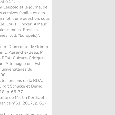
203-214.
 Leupold et le journal de
es archives familiales des
n motif, une question, sous
lle, Louis Hincker, Arnaud
alenciennes, Presses
nes, coll. "Europe(s)",
heer. D’un conte de Grimm
, in E. Aurenche-Beau, M.
r.) RDA. Culture-Critique-
r l’Allemagne de l’Est,
 universitaires du
100.
les prisons de la RDA.
irgit Schlicke et Bernd
018, p. 65-77.
elle de Martin Kordic et l
manica n°61, 2017, p. 61-
une histoire contemporaine: