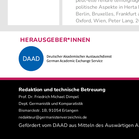
peut-elle rendre témoignag
politische Aspekte in Herta
Berlin, Bruxelles, Frankfur
Oxford, Wien, Peter Lang, 2
HERAUSGEBER*INNEN
Redaktion und technische Betreuung
Prof. Dr. Friedrich Michael Dimpel
Dept. Germanistik und Komparatistik
Bismarckstr. 1B, 91054 Erlangen
redakteur@germanistenverzeichnis.de
Gefördert vom DAAD aus Mitteln des Auswärtigen 