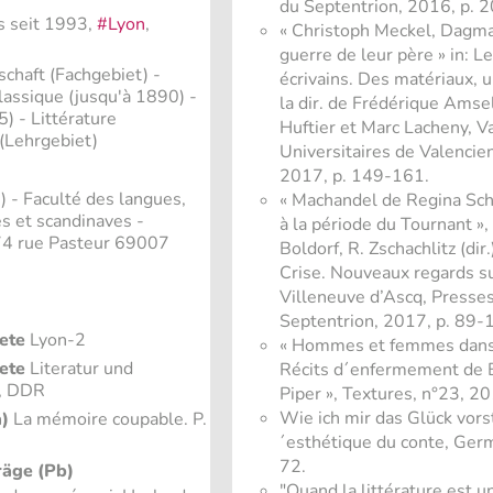
du Septentrion, 2016, p. 
s seit 1993,
#Lyon
,
« Christoph Meckel, Dagmar
guerre de leur père » in: L
schaft (Fachgebiet)
-
écrivains. Des matériaux, u
classique (jusqu'à 1890) -
la dir. de Frédérique Amse
) - Littérature
Huftier et Marc Lacheny, V
 (Lehrgebiet)
Universitaires de Valencien
2017, p. 149-161.
) - Faculté des langues,
« Machandel de Regina Sc
 et scandinaves -
à la période du Tournant »
74 rue Pasteur 69007
Boldorf, R. Zschachlitz (di
Crise. Nouveaux regards su
Villeneuve d’Ascq, Presses
Septentrion, 2017, p. 89-
ete
Lyon-2
« Hommes et femmes dans 
ete
Literatur und
Récits d´enfermement de B
s, DDR
Piper », Textures, n°23, 2
Wie ich mir das Glück vorst
)
La mémoire coupable. P.
´esthétique du conte, Ger
72.
räge (Pb)
"Quand la littérature est 