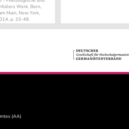
e ? Poetologische und
 Müllers Werk, Bern,
t am Main, New York,
014, p. 33-48.
Amtes (AA)