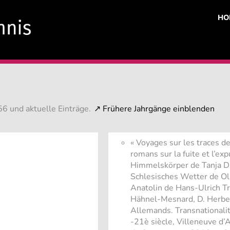
HO
6 und aktuelle Einträge.
« Voyages sur les traces de
romans sur la fuite et l’ex
Himmelskörper de Tanja D
Schlesisches Wetter de Ol
Anatolin de Hans-Ulrich Tr
Hähnel-Mesnard, D. Herbet
Allemands. Transnationali
-21è siècle, Villeneuve d’A