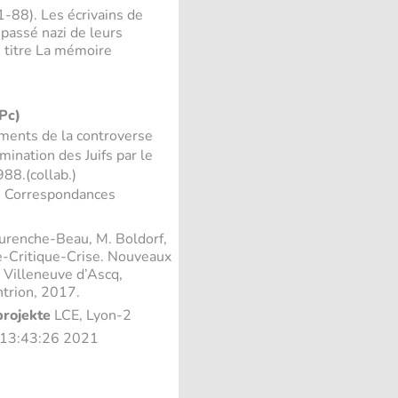
-88). Les écrivains de
passé nazi de leurs
e titre La mémoire
Pc)
uments de la controverse
rmination des Juifs par le
88.(collab.)
4 Correspondances
urenche-Beau, M. Boldorf,
re-Critique-Crise. Nouveaux
, Villeneuve d’Ascq,
ntrion, 2017.
projekte
LCE, Lyon-2
3 13:43:26 2021