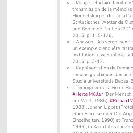
« Manger et « faire famille »
transmission de la mémoire 
Himmelskörper de Tanja Düc
Schlesisches Wetter de Olaf
und Boden de Per Leo (2014
2015, p. 115-126.
« Ahawah. Das vergessene H
un exemple d’enquête histo
institution juive oubliée, Le 
2016, p. 3-17.
« Représentation de l’enfan
romans graphiques des anné
Studia universitatis Babes-
« Témoigner de la vie en R
#Herta Müller
(Der Mensch i
der Welt, 1986),
#Richard 
1988), Johann Lippet (Proto
einer Einreise oder Die An
Einzelheiten, 1990) et Fran
1995), in Kann Literatur Zeu