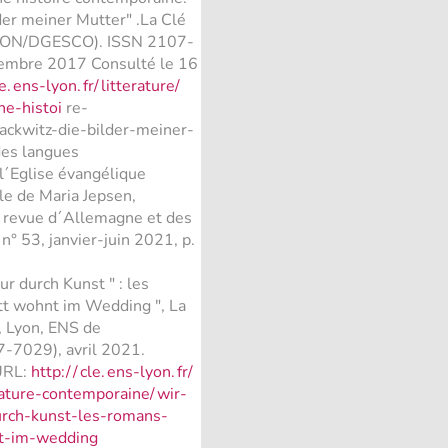
er meiner Mutter" .La Clé
LYON/DGESCO). ISSN 2107-
vembre 2017 Consulté le 16
e.
ens-lyon.
fr/
litterature/
ne-histoi
re-
ckwitz-die-bilder-meiner-
es langues
l´Eglise évangélique
e de Maria Jepsen,
 revue d´Allemagne et des
n° 53, janvier-juin 2021, p.
r durch Kunst " : les
t wohnt im Wedding ", La
, Lyon, ENS de
7029), avril 2021.
URL:
http:/
/
cle.
ens-lyon.
fr/
rature-contemporaine/
wir-
rch-kunst-les-romans-
nt-im-wedding