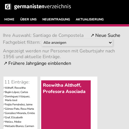
HOME
ÜBER UNS
NEUEINTRAGUNG
AKTUALISIERUNG
Ihre Auswahl: Santiago de Compostela
↗ Neue Suche
Fachgebiet filtern:
Angezeigt werden nur Personen mit Geburtsjahr nach
1956 und aktuelle Einträge.
11 Einträge:
Roswitha Althoff,
Profesora Asociada