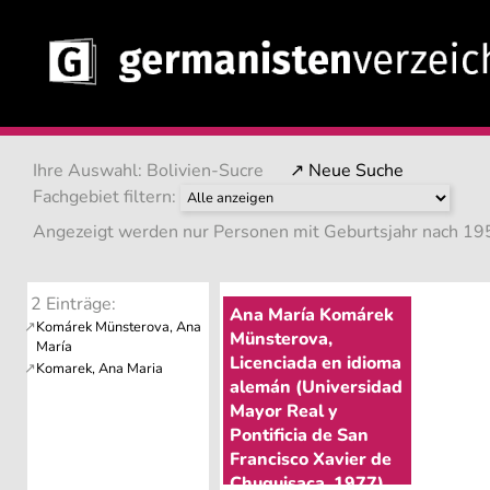
Ihre Auswahl: Bolivien-Sucre
↗ Neue Suche
Fachgebiet filtern:
Angezeigt werden nur Personen mit Geburtsjahr nach 195
2 Einträge:
Ana María Komárek
Münsterova,
Licenciada en idioma
alemán (Universidad
Mayor Real y
Pontificia de San
Francisco Xavier de
Chuquisaca, 1977)