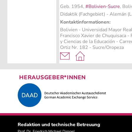
Geb. 1954,
#Bolivien-Sucre
, Boli
Didaktik (Fachgebiet)
- Alemán (L
Kontaktinformationen:
Bolivien - Universidad Mayor Real 
Francisco Xavier de Chuquisaca -
y Ciencias de la Educación - Carre
Ortiz Nr. 182 - Sucre/Oropeza
HERAUSGEBER*INNEN
Redaktion und technische Betreuung
Prof. Dr. Friedrich Michael Dimpel