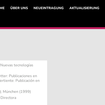
ME
ÜBER UNS
NEUEINTRAGUNG
AKTUALISIERUNG
Nuevas tecnologías
ter: Publicaciones en
ertiente: Publicación en
); München (1999)
Directora