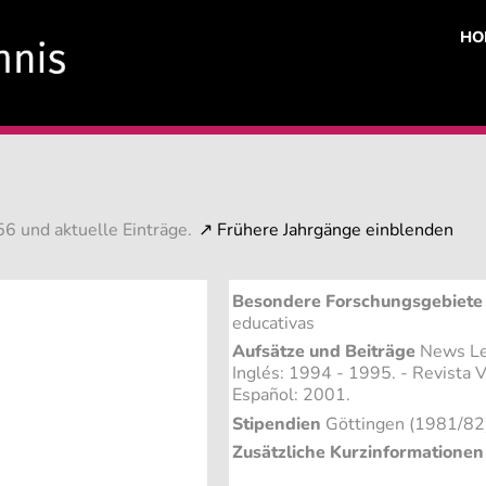
HO
6 und aktuelle Einträge.
Besondere Forschungsgebiete
educativas
Aufsätze und Beiträge
News Let
Inglés: 1994 - 1995. - Revista V
Español: 2001.
Stipendien
Göttingen (1981/82
Zusätzliche Kurzinformationen