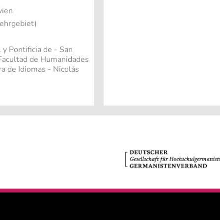
vien
ehrgebiet)
y Pontificia de - San
 Facultad de Humanidades
ra de Idiomas - Nicolás