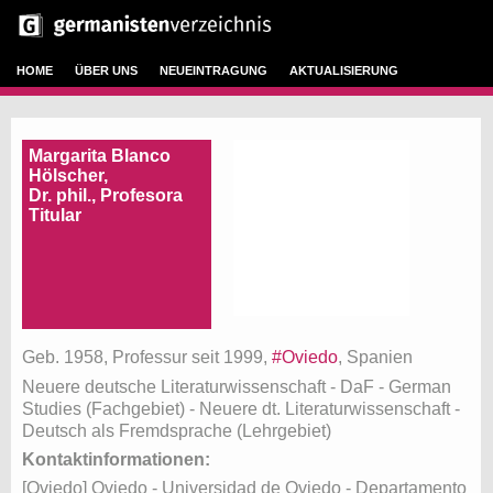
HOME
ÜBER UNS
NEUEINTRAGUNG
AKTUALISIERUNG
Margarita Blanco
Hölscher,
Dr. phil., Profesora
Titular
Geb. 1958, Professur seit 1999,
#Oviedo
, Spanien
Neuere deutsche Literaturwissenschaft - DaF - German
Studies (Fachgebiet)
- Neuere dt. Literaturwissenschaft -
Deutsch als Fremdsprache (Lehrgebiet)
Kontaktinformationen:
[Oviedo] Oviedo - Universidad de Oviedo - Departamento