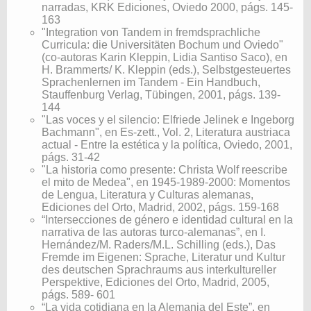
narradas, KRK Ediciones, Oviedo 2000, págs. 145-
163
"Integration von Tandem in fremdsprachliche
Curricula: die Universitäten Bochum und Oviedo"
(co-autoras Karin Kleppin, Lidia Santiso Saco), en
H. Brammerts/ K. Kleppin (eds.), Selbstgesteuertes
Sprachenlernen im Tandem - Ein Handbuch,
Stauffenburg Verlag, Tübingen, 2001, págs. 139-
144
"Las voces y el silencio: Elfriede Jelinek e Ingeborg
Bachmann", en Es-zett., Vol. 2, Literatura austriaca
actual - Entre la estética y la política, Oviedo, 2001,
págs. 31-42
"La historia como presente: Christa Wolf reescribe
el mito de Medea", en 1945-1989-2000: Momentos
de Lengua, Literatura y Culturas alemanas,
Ediciones del Orto, Madrid, 2002, págs. 159-168
“Intersecciones de género e identidad cultural en la
narrativa de las autoras turco-alemanas”, en I.
Hernández/M. Raders/M.L. Schilling (eds.), Das
Fremde im Eigenen: Sprache, Literatur und Kultur
des deutschen Sprachraums aus interkultureller
Perspektive, Ediciones del Orto, Madrid, 2005,
págs. 589- 601
“La vida cotidiana en la Alemania del Este”, en