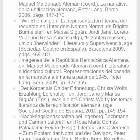
Manuel Maldonado Alemán (coord.), La narrativa
de la unificación alemana, Peter Lang, Berna,
2006, págs. 147-170
“’Wir Ehemaligen’: La representación literaria del
recuerdo en Unter dem Namen Norma, de Brigitte
Burmeister”, en Marisa Siguán, Jordi Jané, Loreto
Vilar und Rosa Zancas (Hg.), “Erzählen müssen,
um zu überwinden”. Literatura y Supervivencia, sge
(Sociedad Goethe en España), Barcelona 2009,
págs. 469-481
„Imágenes de la República Democrática Alemana“,
en: Manuel Maldonado Alemán (coord.): Literatura
e identidad cultural. Representaciones del pasado
en la narrativa alemana a partir de 1945, Peter
Lang, Bern, 2009, pp. 327-365
“Der Körper als Ort der Erinnerung. Christa Wolfs
Erzählung Leibhaftig”, en: Jordi Jané y Marisa
Siguán (Eds.), Was bleibt? Christa Wolf y los temas
literarios de la reunificación alemana, (sge
Sociedad Goethe de España, 2010, pp. 145-154
“Nachkriegslandschaften bei Ingeborg Bachmann
und Carmen Laforet”, en: Rosa Marta Gómez
Pato/Jaime Feijóo (Hrsg.), Literatur aus Österreich
– Zum Poblem der Norm und der Devianz, Peter
Lang, Frankfurt am Main, Berlin, Bern, Bruxelles,