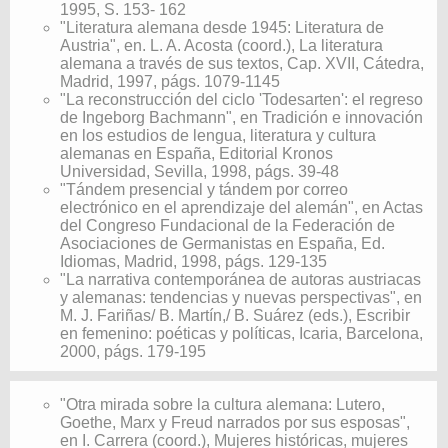
1995, S. 153- 162
"Literatura alemana desde 1945: Literatura de
Austria", en. L. A. Acosta (coord.), La literatura
alemana a través de sus textos, Cap. XVII, Cátedra,
Madrid, 1997, págs. 1079-1145
"La reconstrucción del ciclo 'Todesarten': el regreso
de Ingeborg Bachmann", en Tradición e innovación
en los estudios de lengua, literatura y cultura
alemanas en España, Editorial Kronos
Universidad, Sevilla, 1998, págs. 39-48
"Tándem presencial y tándem por correo
electrónico en el aprendizaje del alemán", en Actas
del Congreso Fundacional de la Federación de
Asociaciones de Germanistas en España, Ed.
Idiomas, Madrid, 1998, págs. 129-135
"La narrativa contemporánea de autoras austriacas
y alemanas: tendencias y nuevas perspectivas", en
M. J. Fariñas/ B. Martín,/ B. Suárez (eds.), Escribir
en femenino: poéticas y políticas, Icaria, Barcelona,
2000, págs. 179-195
"Otra mirada sobre la cultura alemana: Lutero,
Goethe, Marx y Freud narrados por sus esposas",
en I. Carrera (coord.), Mujeres históricas, mujeres