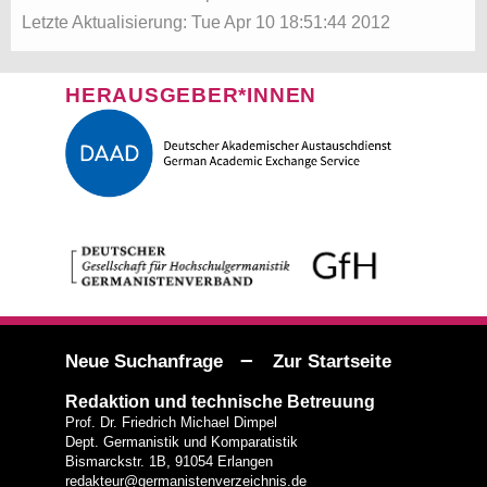
Letzte Aktualisierung: Tue Apr 10 18:51:44 2012
HERAUSGEBER*INNEN
–
Neue Suchanfrage
Zur Startseite
Redaktion und technische Betreuung
Prof. Dr. Friedrich Michael Dimpel
Dept. Germanistik und Komparatistik
Bismarckstr. 1B, 91054 Erlangen
redakteur@germanistenverzeichnis.de